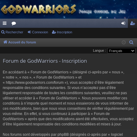
ac
Rechercher
or
Connexion
Inscription
on
ns
co
u
ne
cri
Accueil du forum
R
e
Langue :
ur
m
xi
pti
c
Forum de GodWarriors - Inscription
ci
s
on
on
h
s
e
En accédant à « Forum de GodWarriors » (désigné ci-après par « nous »,
r
« notre », « nos », « Forum de GodWarriors » et
« https://www.godwarriors.com/forum »), vous acceptez d’être légalement
c
responsable des conditions suivantes. Si vous n’acceptez pas d’être
h
légalement responsable de toutes les conditions suivantes, veuillez ne pas
e
utiliser et accéder à « Forum de GodWarriors ». Nous pouvons modifier ces
r
conditions à n’importe quel moment et nous essaierons de vous informer de
ces modifications, bien que nous vous conseillons de vérifier régulièrement par
vous-même. En effet, si vous continuez à participer à « Forum de
GodWarriors » après que des modifications aient été effectuées, vous acceptez
d’être légalement responsable des conditions modifiées et mises à jour.
Nos forums sont développés par phpBB (désignés ci-après par « logiciel