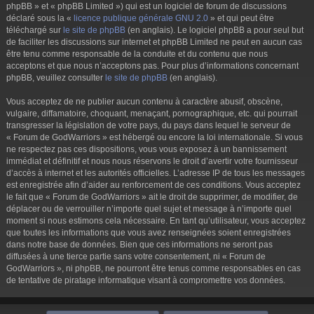
phpBB » et « phpBB Limited ») qui est un logiciel de forum de discussions
déclaré sous la «
licence publique générale GNU 2.0
» et qui peut être
téléchargé sur
le site de phpBB
(en anglais). Le logiciel phpBB a pour seul but
de faciliter les discussions sur internet et phpBB Limited ne peut en aucun cas
être tenu comme responsable de la conduite et du contenu que nous
acceptons et que nous n’acceptons pas. Pour plus d’informations concernant
phpBB, veuillez consulter
le site de phpBB
(en anglais).
Vous acceptez de ne publier aucun contenu à caractère abusif, obscène,
vulgaire, diffamatoire, choquant, menaçant, pornographique, etc. qui pourrait
transgresser la législation de votre pays, du pays dans lequel le serveur de
« Forum de GodWarriors » est hébergé ou encore la loi internationale. Si vous
ne respectez pas ces dispositions, vous vous exposez à un bannissement
immédiat et définitif et nous nous réservons le droit d’avertir votre fournisseur
d’accès à internet et les autorités officielles. L’adresse IP de tous les messages
est enregistrée afin d’aider au renforcement de ces conditions. Vous acceptez
le fait que « Forum de GodWarriors » ait le droit de supprimer, de modifier, de
déplacer ou de verrouiller n’importe quel sujet et message à n’importe quel
moment si nous estimons cela nécessaire. En tant qu’utilisateur, vous acceptez
que toutes les informations que vous avez renseignées soient enregistrées
dans notre base de données. Bien que ces informations ne seront pas
diffusées à une tierce partie sans votre consentement, ni « Forum de
GodWarriors », ni phpBB, ne pourront être tenus comme responsables en cas
de tentative de piratage informatique visant à compromettre vos données.