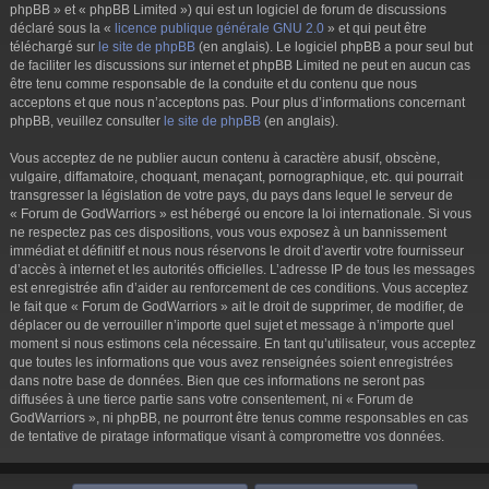
phpBB » et « phpBB Limited ») qui est un logiciel de forum de discussions
déclaré sous la «
licence publique générale GNU 2.0
» et qui peut être
téléchargé sur
le site de phpBB
(en anglais). Le logiciel phpBB a pour seul but
de faciliter les discussions sur internet et phpBB Limited ne peut en aucun cas
être tenu comme responsable de la conduite et du contenu que nous
acceptons et que nous n’acceptons pas. Pour plus d’informations concernant
phpBB, veuillez consulter
le site de phpBB
(en anglais).
Vous acceptez de ne publier aucun contenu à caractère abusif, obscène,
vulgaire, diffamatoire, choquant, menaçant, pornographique, etc. qui pourrait
transgresser la législation de votre pays, du pays dans lequel le serveur de
« Forum de GodWarriors » est hébergé ou encore la loi internationale. Si vous
ne respectez pas ces dispositions, vous vous exposez à un bannissement
immédiat et définitif et nous nous réservons le droit d’avertir votre fournisseur
d’accès à internet et les autorités officielles. L’adresse IP de tous les messages
est enregistrée afin d’aider au renforcement de ces conditions. Vous acceptez
le fait que « Forum de GodWarriors » ait le droit de supprimer, de modifier, de
déplacer ou de verrouiller n’importe quel sujet et message à n’importe quel
moment si nous estimons cela nécessaire. En tant qu’utilisateur, vous acceptez
que toutes les informations que vous avez renseignées soient enregistrées
dans notre base de données. Bien que ces informations ne seront pas
diffusées à une tierce partie sans votre consentement, ni « Forum de
GodWarriors », ni phpBB, ne pourront être tenus comme responsables en cas
de tentative de piratage informatique visant à compromettre vos données.