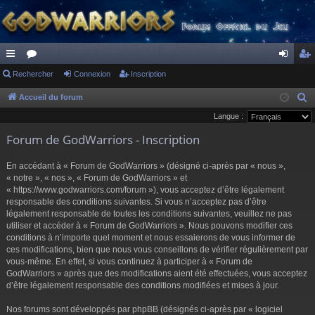
ac
Rechercher
or
Connexion
Inscription
on
ns
co
u
ne
cri
Accueil du forum
R
e
Langue :
ur
m
xi
pti
c
Forum de GodWarriors - Inscription
ci
s
on
on
h
s
e
En accédant à « Forum de GodWarriors » (désigné ci-après par « nous »,
r
« notre », « nos », « Forum de GodWarriors » et
« https://www.godwarriors.com/forum »), vous acceptez d’être légalement
c
responsable des conditions suivantes. Si vous n’acceptez pas d’être
h
légalement responsable de toutes les conditions suivantes, veuillez ne pas
e
utiliser et accéder à « Forum de GodWarriors ». Nous pouvons modifier ces
r
conditions à n’importe quel moment et nous essaierons de vous informer de
ces modifications, bien que nous vous conseillons de vérifier régulièrement par
vous-même. En effet, si vous continuez à participer à « Forum de
GodWarriors » après que des modifications aient été effectuées, vous acceptez
d’être légalement responsable des conditions modifiées et mises à jour.
Nos forums sont développés par phpBB (désignés ci-après par « logiciel