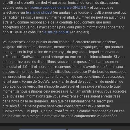
phpBB » et « phpBB Limited ») qui est un logiciel de forum de discussions
déclaré sous la «
licence publique générale GNU 2.0
» et qui peut être
téléchargé sur
le site de phpBB
(en anglais). Le logiciel phpBB a pour seul but
de faciliter les discussions sur internet et phpBB Limited ne peut en aucun cas
être tenu comme responsable de la conduite et du contenu que nous
acceptons et que nous n’acceptons pas. Pour plus d’informations concernant
phpBB, veuillez consulter
le site de phpBB
(en anglais).
Vous acceptez de ne publier aucun contenu à caractère abusif, obscène,
vulgaire, diffamatoire, choquant, menaçant, pornographique, etc. qui pourrait
transgresser la législation de votre pays, du pays dans lequel le serveur de
« Forum de GodWarriors » est hébergé ou encore la loi internationale. Si vous
ne respectez pas ces dispositions, vous vous exposez à un bannissement
immédiat et définitif et nous nous réservons le droit d’avertir votre fournisseur
d’accès à internet et les autorités officielles. L’adresse IP de tous les messages
est enregistrée afin d’aider au renforcement de ces conditions. Vous acceptez
le fait que « Forum de GodWarriors » ait le droit de supprimer, de modifier, de
déplacer ou de verrouiller n’importe quel sujet et message à n’importe quel
moment si nous estimons cela nécessaire. En tant qu’utilisateur, vous acceptez
que toutes les informations que vous avez renseignées soient enregistrées
dans notre base de données. Bien que ces informations ne seront pas
diffusées à une tierce partie sans votre consentement, ni « Forum de
GodWarriors », ni phpBB, ne pourront être tenus comme responsables en cas
de tentative de piratage informatique visant à compromettre vos données.