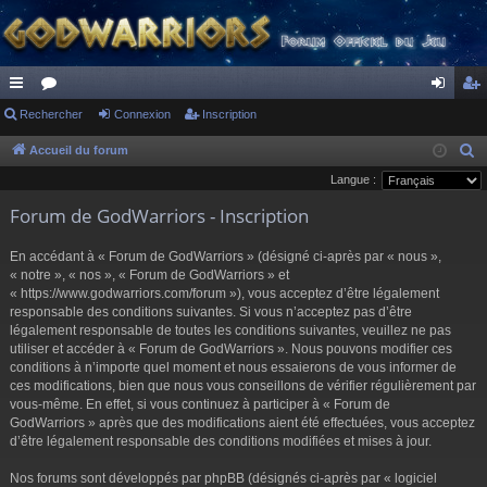
ac
Rechercher
or
Connexion
Inscription
on
ns
co
u
ne
cri
Accueil du forum
R
e
Langue :
ur
m
xi
pti
c
Forum de GodWarriors - Inscription
ci
s
on
on
h
s
e
En accédant à « Forum de GodWarriors » (désigné ci-après par « nous »,
r
« notre », « nos », « Forum de GodWarriors » et
« https://www.godwarriors.com/forum »), vous acceptez d’être légalement
c
responsable des conditions suivantes. Si vous n’acceptez pas d’être
h
légalement responsable de toutes les conditions suivantes, veuillez ne pas
e
utiliser et accéder à « Forum de GodWarriors ». Nous pouvons modifier ces
r
conditions à n’importe quel moment et nous essaierons de vous informer de
ces modifications, bien que nous vous conseillons de vérifier régulièrement par
vous-même. En effet, si vous continuez à participer à « Forum de
GodWarriors » après que des modifications aient été effectuées, vous acceptez
d’être légalement responsable des conditions modifiées et mises à jour.
Nos forums sont développés par phpBB (désignés ci-après par « logiciel