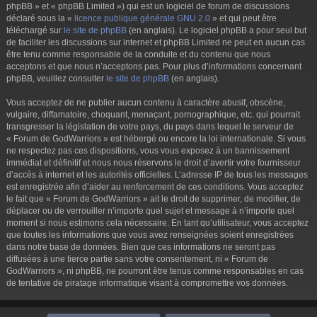
phpBB » et « phpBB Limited ») qui est un logiciel de forum de discussions
déclaré sous la «
licence publique générale GNU 2.0
» et qui peut être
téléchargé sur
le site de phpBB
(en anglais). Le logiciel phpBB a pour seul but
de faciliter les discussions sur internet et phpBB Limited ne peut en aucun cas
être tenu comme responsable de la conduite et du contenu que nous
acceptons et que nous n’acceptons pas. Pour plus d’informations concernant
phpBB, veuillez consulter
le site de phpBB
(en anglais).
Vous acceptez de ne publier aucun contenu à caractère abusif, obscène,
vulgaire, diffamatoire, choquant, menaçant, pornographique, etc. qui pourrait
transgresser la législation de votre pays, du pays dans lequel le serveur de
« Forum de GodWarriors » est hébergé ou encore la loi internationale. Si vous
ne respectez pas ces dispositions, vous vous exposez à un bannissement
immédiat et définitif et nous nous réservons le droit d’avertir votre fournisseur
d’accès à internet et les autorités officielles. L’adresse IP de tous les messages
est enregistrée afin d’aider au renforcement de ces conditions. Vous acceptez
le fait que « Forum de GodWarriors » ait le droit de supprimer, de modifier, de
déplacer ou de verrouiller n’importe quel sujet et message à n’importe quel
moment si nous estimons cela nécessaire. En tant qu’utilisateur, vous acceptez
que toutes les informations que vous avez renseignées soient enregistrées
dans notre base de données. Bien que ces informations ne seront pas
diffusées à une tierce partie sans votre consentement, ni « Forum de
GodWarriors », ni phpBB, ne pourront être tenus comme responsables en cas
de tentative de piratage informatique visant à compromettre vos données.