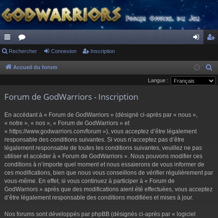
ac
Rechercher
or
Connexion
Inscription
on
ns
co
u
ne
cri
Accueil du forum
R
e
Langue :
ur
m
xi
pti
c
Forum de GodWarriors - Inscription
ci
s
on
on
h
s
e
En accédant à « Forum de GodWarriors » (désigné ci-après par « nous »,
r
« notre », « nos », « Forum de GodWarriors » et
« https://www.godwarriors.com/forum »), vous acceptez d’être légalement
c
responsable des conditions suivantes. Si vous n’acceptez pas d’être
h
légalement responsable de toutes les conditions suivantes, veuillez ne pas
e
utiliser et accéder à « Forum de GodWarriors ». Nous pouvons modifier ces
r
conditions à n’importe quel moment et nous essaierons de vous informer de
ces modifications, bien que nous vous conseillons de vérifier régulièrement par
vous-même. En effet, si vous continuez à participer à « Forum de
GodWarriors » après que des modifications aient été effectuées, vous acceptez
d’être légalement responsable des conditions modifiées et mises à jour.
Nos forums sont développés par phpBB (désignés ci-après par « logiciel