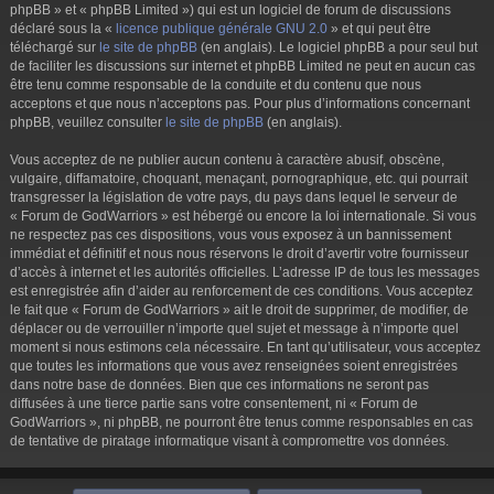
phpBB » et « phpBB Limited ») qui est un logiciel de forum de discussions
déclaré sous la «
licence publique générale GNU 2.0
» et qui peut être
téléchargé sur
le site de phpBB
(en anglais). Le logiciel phpBB a pour seul but
de faciliter les discussions sur internet et phpBB Limited ne peut en aucun cas
être tenu comme responsable de la conduite et du contenu que nous
acceptons et que nous n’acceptons pas. Pour plus d’informations concernant
phpBB, veuillez consulter
le site de phpBB
(en anglais).
Vous acceptez de ne publier aucun contenu à caractère abusif, obscène,
vulgaire, diffamatoire, choquant, menaçant, pornographique, etc. qui pourrait
transgresser la législation de votre pays, du pays dans lequel le serveur de
« Forum de GodWarriors » est hébergé ou encore la loi internationale. Si vous
ne respectez pas ces dispositions, vous vous exposez à un bannissement
immédiat et définitif et nous nous réservons le droit d’avertir votre fournisseur
d’accès à internet et les autorités officielles. L’adresse IP de tous les messages
est enregistrée afin d’aider au renforcement de ces conditions. Vous acceptez
le fait que « Forum de GodWarriors » ait le droit de supprimer, de modifier, de
déplacer ou de verrouiller n’importe quel sujet et message à n’importe quel
moment si nous estimons cela nécessaire. En tant qu’utilisateur, vous acceptez
que toutes les informations que vous avez renseignées soient enregistrées
dans notre base de données. Bien que ces informations ne seront pas
diffusées à une tierce partie sans votre consentement, ni « Forum de
GodWarriors », ni phpBB, ne pourront être tenus comme responsables en cas
de tentative de piratage informatique visant à compromettre vos données.