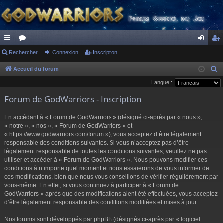
ac
Rechercher
or
Connexion
Inscription
on
ns
co
u
ne
cri
Accueil du forum
R
e
Langue :
ur
m
xi
pti
c
Forum de GodWarriors - Inscription
ci
s
on
on
h
s
e
En accédant à « Forum de GodWarriors » (désigné ci-après par « nous »,
r
« notre », « nos », « Forum de GodWarriors » et
« https://www.godwarriors.com/forum »), vous acceptez d’être légalement
c
responsable des conditions suivantes. Si vous n’acceptez pas d’être
h
légalement responsable de toutes les conditions suivantes, veuillez ne pas
e
utiliser et accéder à « Forum de GodWarriors ». Nous pouvons modifier ces
r
conditions à n’importe quel moment et nous essaierons de vous informer de
ces modifications, bien que nous vous conseillons de vérifier régulièrement par
vous-même. En effet, si vous continuez à participer à « Forum de
GodWarriors » après que des modifications aient été effectuées, vous acceptez
d’être légalement responsable des conditions modifiées et mises à jour.
Nos forums sont développés par phpBB (désignés ci-après par « logiciel