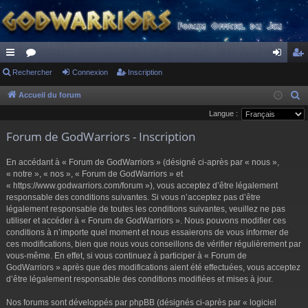
ac
Rechercher
or
Connexion
Inscription
on
ns
co
u
ne
cri
Accueil du forum
R
e
Langue :
ur
m
xi
pti
c
Forum de GodWarriors - Inscription
ci
s
on
on
h
s
e
En accédant à « Forum de GodWarriors » (désigné ci-après par « nous »,
r
« notre », « nos », « Forum de GodWarriors » et
« https://www.godwarriors.com/forum »), vous acceptez d’être légalement
c
responsable des conditions suivantes. Si vous n’acceptez pas d’être
h
légalement responsable de toutes les conditions suivantes, veuillez ne pas
e
utiliser et accéder à « Forum de GodWarriors ». Nous pouvons modifier ces
r
conditions à n’importe quel moment et nous essaierons de vous informer de
ces modifications, bien que nous vous conseillons de vérifier régulièrement par
vous-même. En effet, si vous continuez à participer à « Forum de
GodWarriors » après que des modifications aient été effectuées, vous acceptez
d’être légalement responsable des conditions modifiées et mises à jour.
Nos forums sont développés par phpBB (désignés ci-après par « logiciel