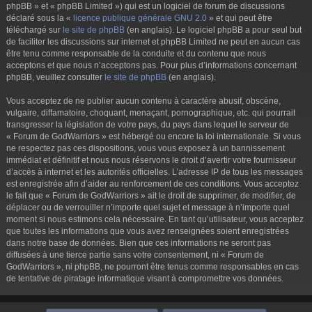
phpBB » et « phpBB Limited ») qui est un logiciel de forum de discussions
déclaré sous la «
licence publique générale GNU 2.0
» et qui peut être
téléchargé sur
le site de phpBB
(en anglais). Le logiciel phpBB a pour seul but
de faciliter les discussions sur internet et phpBB Limited ne peut en aucun cas
être tenu comme responsable de la conduite et du contenu que nous
acceptons et que nous n’acceptons pas. Pour plus d’informations concernant
phpBB, veuillez consulter
le site de phpBB
(en anglais).
Vous acceptez de ne publier aucun contenu à caractère abusif, obscène,
vulgaire, diffamatoire, choquant, menaçant, pornographique, etc. qui pourrait
transgresser la législation de votre pays, du pays dans lequel le serveur de
« Forum de GodWarriors » est hébergé ou encore la loi internationale. Si vous
ne respectez pas ces dispositions, vous vous exposez à un bannissement
immédiat et définitif et nous nous réservons le droit d’avertir votre fournisseur
d’accès à internet et les autorités officielles. L’adresse IP de tous les messages
est enregistrée afin d’aider au renforcement de ces conditions. Vous acceptez
le fait que « Forum de GodWarriors » ait le droit de supprimer, de modifier, de
déplacer ou de verrouiller n’importe quel sujet et message à n’importe quel
moment si nous estimons cela nécessaire. En tant qu’utilisateur, vous acceptez
que toutes les informations que vous avez renseignées soient enregistrées
dans notre base de données. Bien que ces informations ne seront pas
diffusées à une tierce partie sans votre consentement, ni « Forum de
GodWarriors », ni phpBB, ne pourront être tenus comme responsables en cas
de tentative de piratage informatique visant à compromettre vos données.