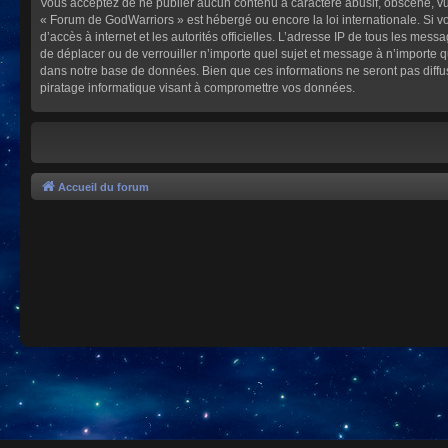
Vous acceptez de ne publier aucun contenu à caractère abusif, obscène, vulg
« Forum de GodWarriors » est hébergé ou encore la loi internationale. Si vo
d’accès à internet et les autorités officielles. L’adresse IP de tous les mes
de déplacer ou de verrouiller n’importe quel sujet et message à n’importe 
dans notre base de données. Bien que ces informations ne seront pas diffu
piratage informatique visant à compromettre vos données.
Accueil du forum