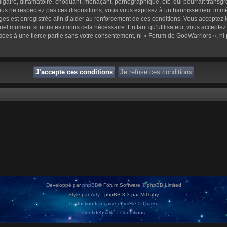
aire, diffamatoire, choquant, menaçant, pornographique, etc. qui pourrait transgre
us ne respectez pas ces dispositions, vous vous exposez à un bannissement immédiat 
sages est enregistrée afin d’aider au renforcement de ces conditions. Vous acceptez l
quel moment si nous estimons cela nécessaire. En tant qu’utilisateur, vous accepte
sées à une tierce partie sans votre consentement, ni « Forum de GodWarriors », n
Développé par
phpBB
® Forum Software © phpBB Limited
Style par
Arty
- phpBB 3.3 par MrGaby
Traduction française officielle
©
Qiaeru
Confidentialité
|
Conditions