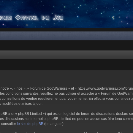
notre », « nos », « Forum de GodWarriors » et « https://www.godwarriors.com/foru
les conditions suivantes, veuillez ne pas utiliser et accéder à « Forum de GodWar
conseillons de vérifier régulièrement par vous-même. En effet, si vous continuez 
 modifiées et mises à jour.
pBB » et « phpBB Limited ») qui est un logiciel de forum de discussions déclaré s
er les discussions sur internet et phpBB Limited ne peut en aucun cas être tenu c
z consulter
le site de phpBB
(en anglais).