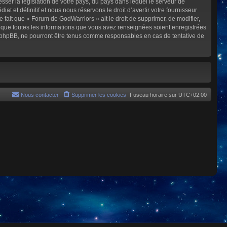
sser la législation de votre pays, du pays dans lequel le serveur de
et définitif et nous nous réservons le droit d’avertir votre fournisseur
e fait que « Forum de GodWarriors » ait le droit de supprimer, de modifier,
z que toutes les informations que vous avez renseignées soient enregistrées
i phpBB, ne pourront être tenus comme responsables en cas de tentative de
Nous contacter
Supprimer les cookies
Fuseau horaire sur
UTC+02:00