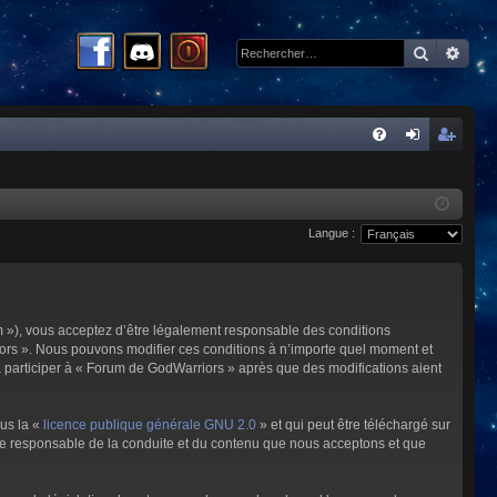
Recherc
Rech
R
FA
on
ns
Q
ne
cri
Langue :
xi
pti
on
on
m »), vous acceptez d’être légalement responsable des conditions
riors ». Nous pouvons modifier ces conditions à n’importe quel moment et
à participer à « Forum de GodWarriors » après que des modifications aient
ous la «
licence publique générale GNU 2.0
» et qui peut être téléchargé sur
omme responsable de la conduite et du contenu que nous acceptons et que