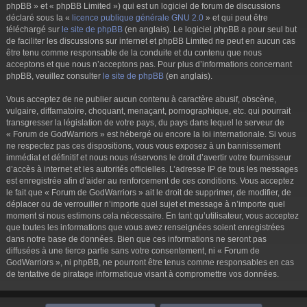
phpBB » et « phpBB Limited ») qui est un logiciel de forum de discussions
déclaré sous la «
licence publique générale GNU 2.0
» et qui peut être
téléchargé sur
le site de phpBB
(en anglais). Le logiciel phpBB a pour seul but
de faciliter les discussions sur internet et phpBB Limited ne peut en aucun cas
être tenu comme responsable de la conduite et du contenu que nous
acceptons et que nous n’acceptons pas. Pour plus d’informations concernant
phpBB, veuillez consulter
le site de phpBB
(en anglais).
Vous acceptez de ne publier aucun contenu à caractère abusif, obscène,
vulgaire, diffamatoire, choquant, menaçant, pornographique, etc. qui pourrait
transgresser la législation de votre pays, du pays dans lequel le serveur de
« Forum de GodWarriors » est hébergé ou encore la loi internationale. Si vous
ne respectez pas ces dispositions, vous vous exposez à un bannissement
immédiat et définitif et nous nous réservons le droit d’avertir votre fournisseur
d’accès à internet et les autorités officielles. L’adresse IP de tous les messages
est enregistrée afin d’aider au renforcement de ces conditions. Vous acceptez
le fait que « Forum de GodWarriors » ait le droit de supprimer, de modifier, de
déplacer ou de verrouiller n’importe quel sujet et message à n’importe quel
moment si nous estimons cela nécessaire. En tant qu’utilisateur, vous acceptez
que toutes les informations que vous avez renseignées soient enregistrées
dans notre base de données. Bien que ces informations ne seront pas
diffusées à une tierce partie sans votre consentement, ni « Forum de
GodWarriors », ni phpBB, ne pourront être tenus comme responsables en cas
de tentative de piratage informatique visant à compromettre vos données.