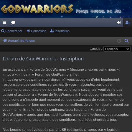
ac
Rechercher
or
Connexion
Inscription
on
ns
co
u
ne
cri
Accueil du forum
R
e
Langue :
ur
m
xi
pti
c
Forum de GodWarriors - Inscription
ci
s
on
on
h
s
e
En accédant à « Forum de GodWarriors » (désigné ci-après par « nous »,
r
« notre », « nos », « Forum de GodWarriors » et
« https://www.godwarriors.com/forum »), vous acceptez d’être légalement
c
responsable des conditions suivantes. Si vous n’acceptez pas d’être
h
légalement responsable de toutes les conditions suivantes, veuillez ne pas
e
utiliser et accéder à « Forum de GodWarriors ». Nous pouvons modifier ces
r
conditions à n’importe quel moment et nous essaierons de vous informer de
ces modifications, bien que nous vous conseillons de vérifier régulièrement par
vous-même. En effet, si vous continuez à participer à « Forum de
GodWarriors » après que des modifications aient été effectuées, vous acceptez
d’être légalement responsable des conditions modifiées et mises à jour.
Nos forums sont développés par phpBB (désignés ci-après par « logiciel