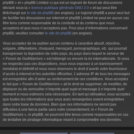
phpBB » et « phpBB Limited ») qui est un logiciel de forum de discussions
déclaré sous la «
licence publique générale GNU 2.0
» et qui peut être
téléchargé sur
le site de phpBB
(en anglais). Le logiciel phpBB a pour seul but
de faciliter les discussions sur internet et phpBB Limited ne peut en aucun cas
être tenu comme responsable de la conduite et du contenu que nous
acceptons et que nous n’acceptons pas. Pour plus d’informations concernant
phpBB, veuillez consulter
le site de phpBB
(en anglais).
Vous acceptez de ne publier aucun contenu à caractère abusif, obscène,
vulgaire, diffamatoire, choquant, menaçant, pornographique, etc. qui pourrait
transgresser la législation de votre pays, du pays dans lequel le serveur de
« Forum de GodWarriors » est hébergé ou encore la loi internationale. Si vous
ne respectez pas ces dispositions, vous vous exposez à un bannissement
immédiat et définitif et nous nous réservons le droit d’avertir votre fournisseur
d’accès à internet et les autorités officielles. L’adresse IP de tous les messages
est enregistrée afin d’aider au renforcement de ces conditions. Vous acceptez
le fait que « Forum de GodWarriors » ait le droit de supprimer, de modifier, de
déplacer ou de verrouiller n’importe quel sujet et message à n’importe quel
moment si nous estimons cela nécessaire. En tant qu’utilisateur, vous acceptez
que toutes les informations que vous avez renseignées soient enregistrées
dans notre base de données. Bien que ces informations ne seront pas
diffusées à une tierce partie sans votre consentement, ni « Forum de
GodWarriors », ni phpBB, ne pourront être tenus comme responsables en cas
de tentative de piratage informatique visant à compromettre vos données.