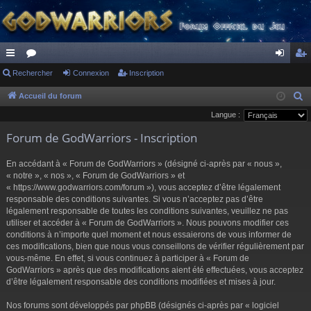
ac
Rechercher
or
Connexion
Inscription
on
ns
co
u
ne
cri
Accueil du forum
R
e
Langue :
ur
m
xi
pti
c
Forum de GodWarriors - Inscription
ci
s
on
on
h
s
e
En accédant à « Forum de GodWarriors » (désigné ci-après par « nous »,
r
« notre », « nos », « Forum de GodWarriors » et
« https://www.godwarriors.com/forum »), vous acceptez d’être légalement
c
responsable des conditions suivantes. Si vous n’acceptez pas d’être
h
légalement responsable de toutes les conditions suivantes, veuillez ne pas
e
utiliser et accéder à « Forum de GodWarriors ». Nous pouvons modifier ces
r
conditions à n’importe quel moment et nous essaierons de vous informer de
ces modifications, bien que nous vous conseillons de vérifier régulièrement par
vous-même. En effet, si vous continuez à participer à « Forum de
GodWarriors » après que des modifications aient été effectuées, vous acceptez
d’être légalement responsable des conditions modifiées et mises à jour.
Nos forums sont développés par phpBB (désignés ci-après par « logiciel