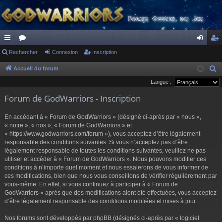
ac
Rechercher
or
Connexion
Inscription
on
ns
co
u
ne
cri
Accueil du forum
R
e
Langue :
ur
m
xi
pti
c
Forum de GodWarriors - Inscription
ci
s
on
on
h
s
e
En accédant à « Forum de GodWarriors » (désigné ci-après par « nous »,
r
« notre », « nos », « Forum de GodWarriors » et
« https://www.godwarriors.com/forum »), vous acceptez d’être légalement
c
responsable des conditions suivantes. Si vous n’acceptez pas d’être
h
légalement responsable de toutes les conditions suivantes, veuillez ne pas
e
utiliser et accéder à « Forum de GodWarriors ». Nous pouvons modifier ces
r
conditions à n’importe quel moment et nous essaierons de vous informer de
ces modifications, bien que nous vous conseillons de vérifier régulièrement par
vous-même. En effet, si vous continuez à participer à « Forum de
GodWarriors » après que des modifications aient été effectuées, vous acceptez
d’être légalement responsable des conditions modifiées et mises à jour.
Nos forums sont développés par phpBB (désignés ci-après par « logiciel