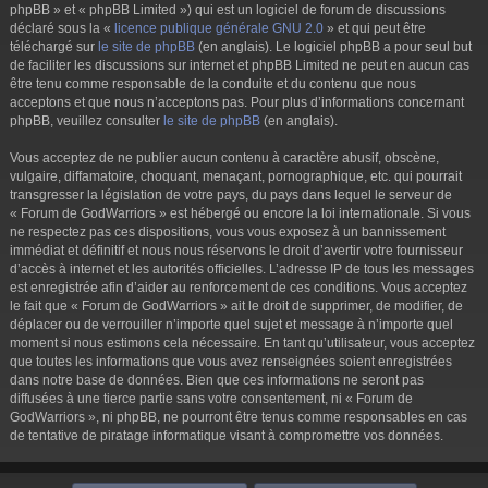
phpBB » et « phpBB Limited ») qui est un logiciel de forum de discussions
déclaré sous la «
licence publique générale GNU 2.0
» et qui peut être
téléchargé sur
le site de phpBB
(en anglais). Le logiciel phpBB a pour seul but
de faciliter les discussions sur internet et phpBB Limited ne peut en aucun cas
être tenu comme responsable de la conduite et du contenu que nous
acceptons et que nous n’acceptons pas. Pour plus d’informations concernant
phpBB, veuillez consulter
le site de phpBB
(en anglais).
Vous acceptez de ne publier aucun contenu à caractère abusif, obscène,
vulgaire, diffamatoire, choquant, menaçant, pornographique, etc. qui pourrait
transgresser la législation de votre pays, du pays dans lequel le serveur de
« Forum de GodWarriors » est hébergé ou encore la loi internationale. Si vous
ne respectez pas ces dispositions, vous vous exposez à un bannissement
immédiat et définitif et nous nous réservons le droit d’avertir votre fournisseur
d’accès à internet et les autorités officielles. L’adresse IP de tous les messages
est enregistrée afin d’aider au renforcement de ces conditions. Vous acceptez
le fait que « Forum de GodWarriors » ait le droit de supprimer, de modifier, de
déplacer ou de verrouiller n’importe quel sujet et message à n’importe quel
moment si nous estimons cela nécessaire. En tant qu’utilisateur, vous acceptez
que toutes les informations que vous avez renseignées soient enregistrées
dans notre base de données. Bien que ces informations ne seront pas
diffusées à une tierce partie sans votre consentement, ni « Forum de
GodWarriors », ni phpBB, ne pourront être tenus comme responsables en cas
de tentative de piratage informatique visant à compromettre vos données.