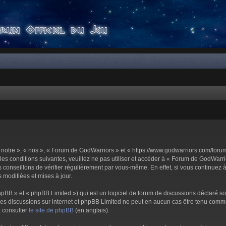
notre », « nos », « Forum de GodWarriors » et « https://www.godwarriors.com/foru
les conditions suivantes, veuillez ne pas utiliser et accéder à « Forum de GodWar
conseillons de vérifier régulièrement par vous-même. En effet, si vous continuez 
 modifiées et mises à jour.
pBB » et « phpBB Limited ») qui est un logiciel de forum de discussions déclaré s
er les discussions sur internet et phpBB Limited ne peut en aucun cas être tenu c
z consulter
le site de phpBB
(en anglais).