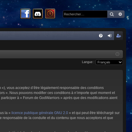
Recherc
Rech
R
FA
on
ns
Q
ne
cri
Langue :
xi
pti
on
on
m »), vous acceptez d’être légalement responsable des conditions
riors ». Nous pouvons modifier ces conditions à n’importe quel moment et
à participer à « Forum de GodWarriors » après que des modifications aient
ous la «
licence publique générale GNU 2.0
» et qui peut être téléchargé sur
omme responsable de la conduite et du contenu que nous acceptons et que