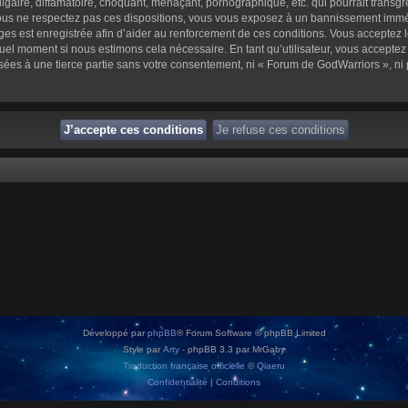
aire, diffamatoire, choquant, menaçant, pornographique, etc. qui pourrait transgre
us ne respectez pas ces dispositions, vous vous exposez à un bannissement immédiat 
sages est enregistrée afin d’aider au renforcement de ces conditions. Vous acceptez l
quel moment si nous estimons cela nécessaire. En tant qu’utilisateur, vous accepte
sées à une tierce partie sans votre consentement, ni « Forum de GodWarriors », n
Développé par
phpBB
® Forum Software © phpBB Limited
Style par
Arty
- phpBB 3.3 par MrGaby
Traduction française officielle
©
Qiaeru
Confidentialité
|
Conditions