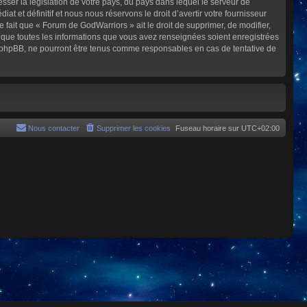
sser la législation de votre pays, du pays dans lequel le serveur de
et définitif et nous nous réservons le droit d’avertir votre fournisseur
e fait que « Forum de GodWarriors » ait le droit de supprimer, de modifier,
z que toutes les informations que vous avez renseignées soient enregistrées
i phpBB, ne pourront être tenus comme responsables en cas de tentative de
Nous contacter
Supprimer les cookies
Fuseau horaire sur
UTC+02:00