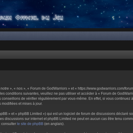
notre », « nos », « Forum de GodWarriors » et « https://www.godwarriors.com/foru
les conditions suivantes, veuillez ne pas utiliser et accéder à « Forum de GodWar
conseillons de vérifier régulièrement par vous-même. En effet, si vous continuez 
 modifiées et mises à jour.
pBB » et « phpBB Limited ») qui est un logiciel de forum de discussions déclaré s
er les discussions sur internet et phpBB Limited ne peut en aucun cas être tenu c
z consulter
le site de phpBB
(en anglais).