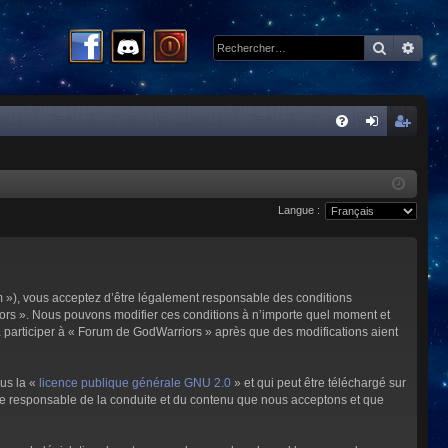
Recherc
Rech
R
FA
on
ns
Q
ne
cri
Langue :
xi
pti
on
on
m »), vous acceptez d’être légalement responsable des conditions
riors ». Nous pouvons modifier ces conditions à n’importe quel moment et
à participer à « Forum de GodWarriors » après que des modifications aient
ous la «
licence publique générale GNU 2.0
» et qui peut être téléchargé sur
omme responsable de la conduite et du contenu que nous acceptons et que