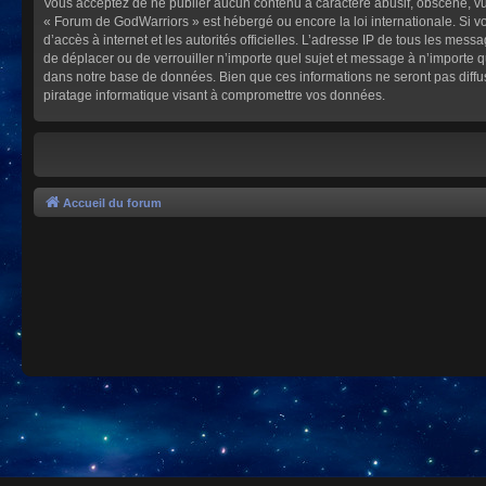
Vous acceptez de ne publier aucun contenu à caractère abusif, obscène, vulg
« Forum de GodWarriors » est hébergé ou encore la loi internationale. Si vo
d’accès à internet et les autorités officielles. L’adresse IP de tous les mes
de déplacer ou de verrouiller n’importe quel sujet et message à n’importe 
dans notre base de données. Bien que ces informations ne seront pas diffu
piratage informatique visant à compromettre vos données.
Accueil du forum