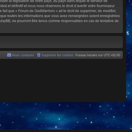
sser la législation de votre pays, du pays dans lequel le serveur de
et définitif et nous nous réservons le droit d’avertir votre fournisseur
e fait que « Forum de GodWarriors » ait le droit de supprimer, de modifier,
z que toutes les informations que vous avez renseignées soient enregistrées
i phpBB, ne pourront être tenus comme responsables en cas de tentative de
Nous contacter
Supprimer les cookies
Fuseau horaire sur
UTC+02:00