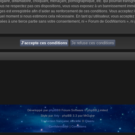
aire, diffamatoire, choquant, menaçant, pornographique, etc. qui pourrait transgre
us ne respectez pas ces dispositions, vous vous exposez à un bannissement immédiat 
sages est enregistrée afin d’aider au renforcement de ces conditions. Vous acceptez l
quel moment si nous estimons cela nécessaire. En tant qu’utilisateur, vous accepte
sées à une tierce partie sans votre consentement, ni « Forum de GodWarriors », n
Développé par
phpBB
® Forum Software © phpBB Limited
Style par
Arty
- phpBB 3.3 par MrGaby
Traduction française officielle
©
Qiaeru
Confidentialité
|
Conditions