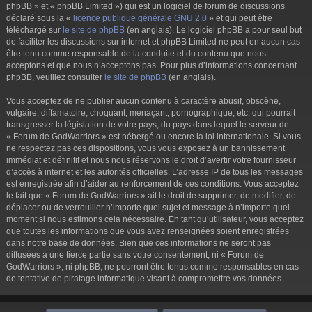
phpBB » et « phpBB Limited ») qui est un logiciel de forum de discussions
déclaré sous la «
licence publique générale GNU 2.0
» et qui peut être
téléchargé sur
le site de phpBB
(en anglais). Le logiciel phpBB a pour seul but
de faciliter les discussions sur internet et phpBB Limited ne peut en aucun cas
être tenu comme responsable de la conduite et du contenu que nous
acceptons et que nous n’acceptons pas. Pour plus d’informations concernant
phpBB, veuillez consulter
le site de phpBB
(en anglais).
Vous acceptez de ne publier aucun contenu à caractère abusif, obscène,
vulgaire, diffamatoire, choquant, menaçant, pornographique, etc. qui pourrait
transgresser la législation de votre pays, du pays dans lequel le serveur de
« Forum de GodWarriors » est hébergé ou encore la loi internationale. Si vous
ne respectez pas ces dispositions, vous vous exposez à un bannissement
immédiat et définitif et nous nous réservons le droit d’avertir votre fournisseur
d’accès à internet et les autorités officielles. L’adresse IP de tous les messages
est enregistrée afin d’aider au renforcement de ces conditions. Vous acceptez
le fait que « Forum de GodWarriors » ait le droit de supprimer, de modifier, de
déplacer ou de verrouiller n’importe quel sujet et message à n’importe quel
moment si nous estimons cela nécessaire. En tant qu’utilisateur, vous acceptez
que toutes les informations que vous avez renseignées soient enregistrées
dans notre base de données. Bien que ces informations ne seront pas
diffusées à une tierce partie sans votre consentement, ni « Forum de
GodWarriors », ni phpBB, ne pourront être tenus comme responsables en cas
de tentative de piratage informatique visant à compromettre vos données.