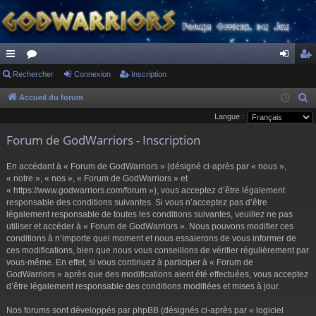
ac
Rechercher
or
Connexion
Inscription
on
ns
co
u
ne
cri
Accueil du forum
R
e
Langue :
ur
m
xi
pti
c
Forum de GodWarriors - Inscription
ci
s
on
on
h
s
e
En accédant à « Forum de GodWarriors » (désigné ci-après par « nous »,
r
« notre », « nos », « Forum de GodWarriors » et
« https://www.godwarriors.com/forum »), vous acceptez d’être légalement
c
responsable des conditions suivantes. Si vous n’acceptez pas d’être
h
légalement responsable de toutes les conditions suivantes, veuillez ne pas
e
utiliser et accéder à « Forum de GodWarriors ». Nous pouvons modifier ces
r
conditions à n’importe quel moment et nous essaierons de vous informer de
ces modifications, bien que nous vous conseillons de vérifier régulièrement par
vous-même. En effet, si vous continuez à participer à « Forum de
GodWarriors » après que des modifications aient été effectuées, vous acceptez
d’être légalement responsable des conditions modifiées et mises à jour.
Nos forums sont développés par phpBB (désignés ci-après par « logiciel