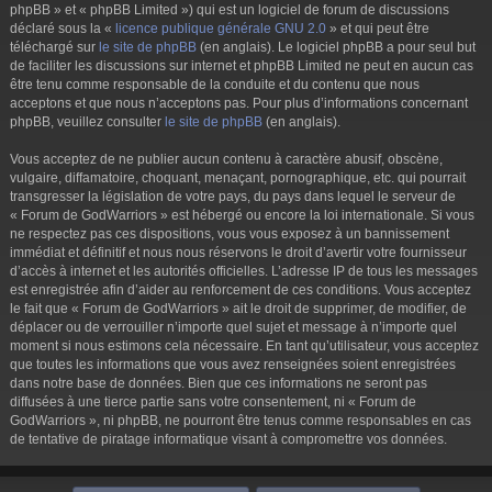
phpBB » et « phpBB Limited ») qui est un logiciel de forum de discussions
déclaré sous la «
licence publique générale GNU 2.0
» et qui peut être
téléchargé sur
le site de phpBB
(en anglais). Le logiciel phpBB a pour seul but
de faciliter les discussions sur internet et phpBB Limited ne peut en aucun cas
être tenu comme responsable de la conduite et du contenu que nous
acceptons et que nous n’acceptons pas. Pour plus d’informations concernant
phpBB, veuillez consulter
le site de phpBB
(en anglais).
Vous acceptez de ne publier aucun contenu à caractère abusif, obscène,
vulgaire, diffamatoire, choquant, menaçant, pornographique, etc. qui pourrait
transgresser la législation de votre pays, du pays dans lequel le serveur de
« Forum de GodWarriors » est hébergé ou encore la loi internationale. Si vous
ne respectez pas ces dispositions, vous vous exposez à un bannissement
immédiat et définitif et nous nous réservons le droit d’avertir votre fournisseur
d’accès à internet et les autorités officielles. L’adresse IP de tous les messages
est enregistrée afin d’aider au renforcement de ces conditions. Vous acceptez
le fait que « Forum de GodWarriors » ait le droit de supprimer, de modifier, de
déplacer ou de verrouiller n’importe quel sujet et message à n’importe quel
moment si nous estimons cela nécessaire. En tant qu’utilisateur, vous acceptez
que toutes les informations que vous avez renseignées soient enregistrées
dans notre base de données. Bien que ces informations ne seront pas
diffusées à une tierce partie sans votre consentement, ni « Forum de
GodWarriors », ni phpBB, ne pourront être tenus comme responsables en cas
de tentative de piratage informatique visant à compromettre vos données.