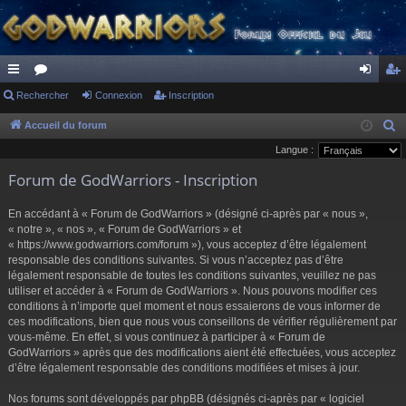
ac
Rechercher
or
Connexion
Inscription
on
ns
co
u
ne
cri
Accueil du forum
R
e
Langue :
ur
m
xi
pti
c
Forum de GodWarriors - Inscription
ci
s
on
on
h
s
e
En accédant à « Forum de GodWarriors » (désigné ci-après par « nous »,
r
« notre », « nos », « Forum de GodWarriors » et
« https://www.godwarriors.com/forum »), vous acceptez d’être légalement
c
responsable des conditions suivantes. Si vous n’acceptez pas d’être
h
légalement responsable de toutes les conditions suivantes, veuillez ne pas
e
utiliser et accéder à « Forum de GodWarriors ». Nous pouvons modifier ces
r
conditions à n’importe quel moment et nous essaierons de vous informer de
ces modifications, bien que nous vous conseillons de vérifier régulièrement par
vous-même. En effet, si vous continuez à participer à « Forum de
GodWarriors » après que des modifications aient été effectuées, vous acceptez
d’être légalement responsable des conditions modifiées et mises à jour.
Nos forums sont développés par phpBB (désignés ci-après par « logiciel