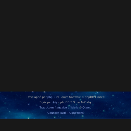
Développé par
phpBB
® Forum Software © phpBB Limited
Style par
Arty
- phpBB 3.3 par MrGaby
Traduction française officielle
©
Qiaeru
Confidentialité
|
Conditions