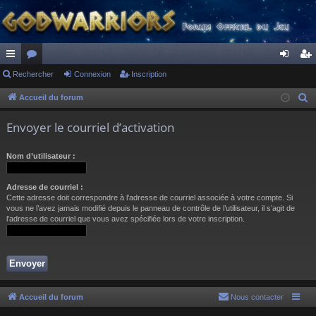
ac
Rechercher
or
Connexion
Inscription
on
ns
co
u
ne
cri
Accueil du forum
R
e
ur
m
xi
pti
Envoyer le courriel d’activation
c
ci
s
on
on
h
Nom d’utilisateur :
s
e
r
Adresse de courriel :
c
Cette adresse doit correspondre à l’adresse de courriel associée à votre compte. Si
h
vous ne l’avez jamais modifié depuis le panneau de contrôle de l’utilisateur, il s’agit de
l’adresse de courriel que vous avez spécifiée lors de votre inscription.
e
r
Accueil du forum
Nous contacter