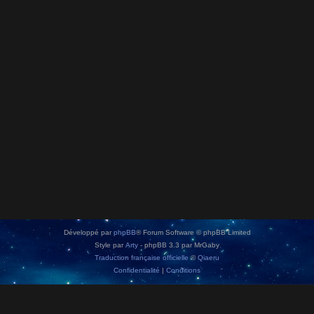
Développé par
phpBB
® Forum Software © phpBB Limited
Style par
Arty
- phpBB 3.3 par MrGaby
Traduction française officielle
©
Qiaeru
Confidentialité
|
Conditions