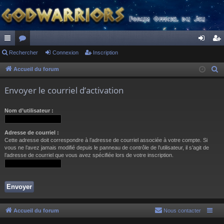
ac
Rechercher
or
Connexion
Inscription
on
ns
co
u
ne
cri
Accueil du forum
R
e
ur
m
xi
pti
Envoyer le courriel d’activation
c
ci
s
on
on
h
Nom d’utilisateur :
s
e
r
Adresse de courriel :
c
Cette adresse doit correspondre à l’adresse de courriel associée à votre compte. Si
h
vous ne l’avez jamais modifié depuis le panneau de contrôle de l’utilisateur, il s’agit de
l’adresse de courriel que vous avez spécifiée lors de votre inscription.
e
r
Accueil du forum
Nous contacter