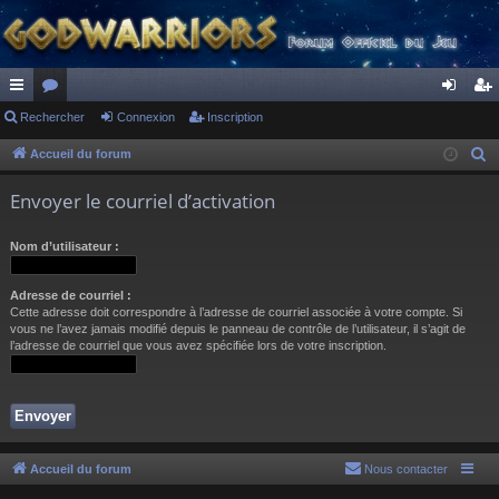
ac
Rechercher
or
Connexion
Inscription
on
ns
co
u
ne
cri
Accueil du forum
R
e
ur
m
xi
pti
Envoyer le courriel d’activation
c
ci
s
on
on
h
Nom d’utilisateur :
s
e
r
Adresse de courriel :
c
Cette adresse doit correspondre à l’adresse de courriel associée à votre compte. Si
h
vous ne l’avez jamais modifié depuis le panneau de contrôle de l’utilisateur, il s’agit de
l’adresse de courriel que vous avez spécifiée lors de votre inscription.
e
r
Accueil du forum
Nous contacter