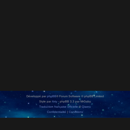
Développé par
phpBB
® Forum Software © phpBB Limited
Style par
Arty
- phpBB 3.3 par MrGaby
Traduction française officielle
©
Qiaeru
Confidentialité
|
Conditions