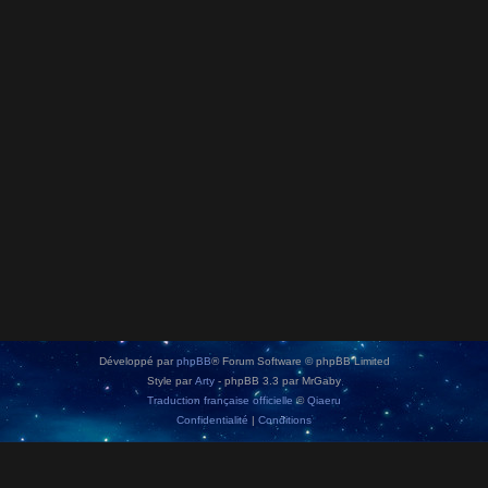
Développé par
phpBB
® Forum Software © phpBB Limited
Style par
Arty
- phpBB 3.3 par MrGaby
Traduction française officielle
©
Qiaeru
Confidentialité
|
Conditions