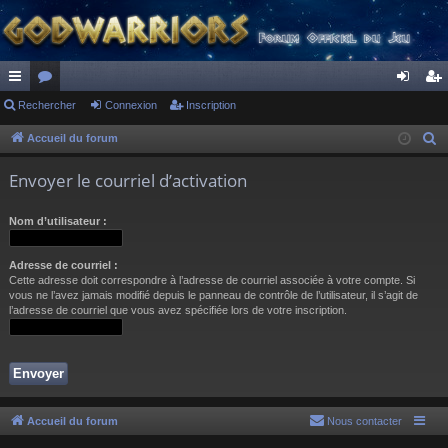
ac
Rechercher
or
Connexion
Inscription
on
ns
co
u
ne
cri
Accueil du forum
R
e
ur
m
xi
pti
Envoyer le courriel d’activation
c
ci
s
on
on
h
Nom d’utilisateur :
s
e
r
Adresse de courriel :
c
Cette adresse doit correspondre à l’adresse de courriel associée à votre compte. Si
h
vous ne l’avez jamais modifié depuis le panneau de contrôle de l’utilisateur, il s’agit de
l’adresse de courriel que vous avez spécifiée lors de votre inscription.
e
r
Accueil du forum
Nous contacter