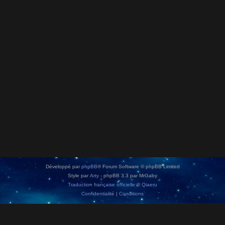
Développé par
phpBB
® Forum Software © phpBB Limited
Style par
Arty
- phpBB 3.3 par MrGaby
Traduction française officielle
©
Qiaeru
Confidentialité
|
Conditions