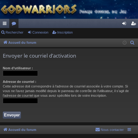
ac
Rechercher
or
Connexion
Inscription
on
ns
co
u
ne
cri
Accueil du forum
R
e
ur
m
xi
pti
Envoyer le courriel d’activation
c
ci
s
on
on
h
Nom d’utilisateur :
s
e
r
Adresse de courriel :
c
Cette adresse doit correspondre à l’adresse de courriel associée à votre compte. Si
h
vous ne l’avez jamais modifié depuis le panneau de contrôle de l’utilisateur, il s’agit de
l’adresse de courriel que vous avez spécifiée lors de votre inscription.
e
r
Accueil du forum
Nous contacter