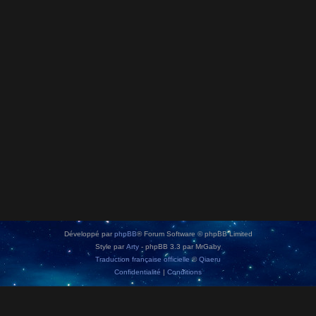
Développé par
phpBB
® Forum Software © phpBB Limited
Style par
Arty
- phpBB 3.3 par MrGaby
Traduction française officielle
©
Qiaeru
Confidentialité
|
Conditions