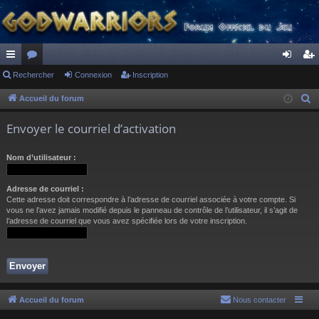
ac
Rechercher
or
Connexion
Inscription
on
ns
co
u
ne
cri
Accueil du forum
R
e
ur
m
xi
pti
Envoyer le courriel d’activation
c
ci
s
on
on
h
Nom d’utilisateur :
s
e
r
Adresse de courriel :
c
Cette adresse doit correspondre à l’adresse de courriel associée à votre compte. Si
h
vous ne l’avez jamais modifié depuis le panneau de contrôle de l’utilisateur, il s’agit de
l’adresse de courriel que vous avez spécifiée lors de votre inscription.
e
r
Accueil du forum
Nous contacter