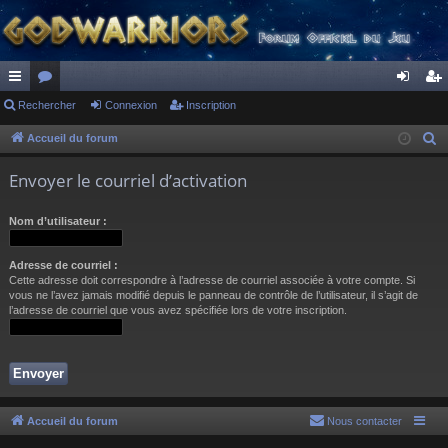
ac
Rechercher
or
Connexion
Inscription
on
ns
co
u
ne
cri
Accueil du forum
R
e
ur
m
xi
pti
Envoyer le courriel d’activation
c
ci
s
on
on
h
Nom d’utilisateur :
s
e
r
Adresse de courriel :
c
Cette adresse doit correspondre à l’adresse de courriel associée à votre compte. Si
h
vous ne l’avez jamais modifié depuis le panneau de contrôle de l’utilisateur, il s’agit de
l’adresse de courriel que vous avez spécifiée lors de votre inscription.
e
r
Accueil du forum
Nous contacter