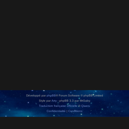
Développé par
phpBB
® Forum Software © phpBB Limited
Style par
Arty
- phpBB 3.3 par MrGaby
Traduction française officielle
©
Qiaeru
Confidentialité
|
Conditions