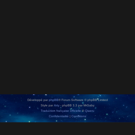
Développé par
phpBB
® Forum Software © phpBB Limited
Style par
Arty
- phpBB 3.3 par MrGaby
Traduction française officielle
©
Qiaeru
Confidentialité
|
Conditions