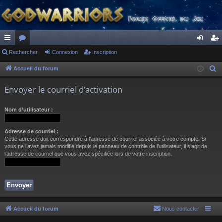
ac
Rechercher
or
Connexion
Inscription
on
ns
co
u
ne
cri
Accueil du forum
R
e
ur
m
xi
pti
Envoyer le courriel d’activation
c
ci
s
on
on
h
Nom d’utilisateur :
s
e
r
Adresse de courriel :
c
Cette adresse doit correspondre à l’adresse de courriel associée à votre compte. Si
h
vous ne l’avez jamais modifié depuis le panneau de contrôle de l’utilisateur, il s’agit de
l’adresse de courriel que vous avez spécifiée lors de votre inscription.
e
r
Accueil du forum
Nous contacter