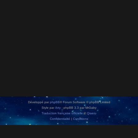
Développé par
phpBB
® Forum Software © phpBB Limited
Style par
Arty
- phpBB 3.3 par MrGaby
Traduction française officielle
©
Qiaeru
Confidentialité
|
Conditions