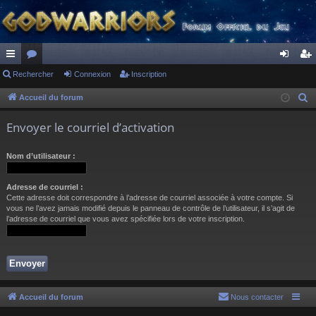
ac
Rechercher
or
Connexion
Inscription
on
ns
co
u
ne
cri
Accueil du forum
R
e
ur
m
xi
pti
Envoyer le courriel d’activation
c
ci
s
on
on
h
Nom d’utilisateur :
s
e
r
Adresse de courriel :
c
Cette adresse doit correspondre à l’adresse de courriel associée à votre compte. Si
h
vous ne l’avez jamais modifié depuis le panneau de contrôle de l’utilisateur, il s’agit de
l’adresse de courriel que vous avez spécifiée lors de votre inscription.
e
r
Accueil du forum
Nous contacter