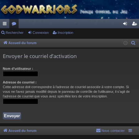
ac
Rechercher
or
Connexion
Inscription
on
ns
co
u
ne
cri
Accueil du forum
R
e
ur
m
xi
pti
Envoyer le courriel d’activation
c
ci
s
on
on
h
Nom d’utilisateur :
s
e
r
Adresse de courriel :
c
Cette adresse doit correspondre à l’adresse de courriel associée à votre compte. Si
h
vous ne l’avez jamais modifié depuis le panneau de contrôle de l’utilisateur, il s’agit de
l’adresse de courriel que vous avez spécifiée lors de votre inscription.
e
r
Accueil du forum
Nous contacter