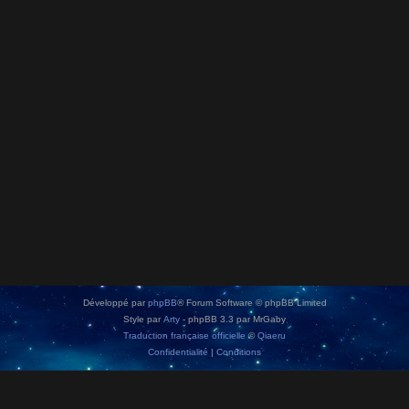
Développé par
phpBB
® Forum Software © phpBB Limited
Style par
Arty
- phpBB 3.3 par MrGaby
Traduction française officielle
©
Qiaeru
Confidentialité
|
Conditions