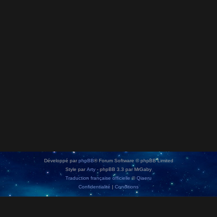
Développé par
phpBB
® Forum Software © phpBB Limited
Style par
Arty
- phpBB 3.3 par MrGaby
Traduction française officielle
©
Qiaeru
Confidentialité
|
Conditions