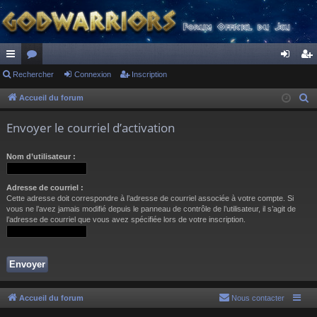
ac
Rechercher
or
Connexion
Inscription
on
ns
co
u
ne
cri
Accueil du forum
R
e
ur
m
xi
pti
Envoyer le courriel d’activation
c
ci
s
on
on
h
Nom d’utilisateur :
s
e
r
Adresse de courriel :
c
Cette adresse doit correspondre à l’adresse de courriel associée à votre compte. Si
h
vous ne l’avez jamais modifié depuis le panneau de contrôle de l’utilisateur, il s’agit de
l’adresse de courriel que vous avez spécifiée lors de votre inscription.
e
r
Accueil du forum
Nous contacter