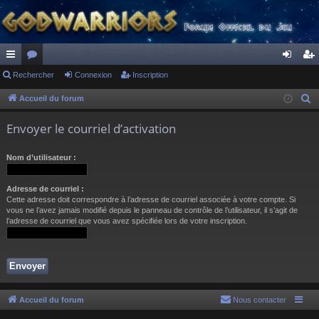
ac
Rechercher
or
Connexion
Inscription
on
ns
co
u
ne
cri
Accueil du forum
R
e
ur
m
xi
pti
Envoyer le courriel d’activation
c
ci
s
on
on
h
Nom d’utilisateur :
s
e
r
Adresse de courriel :
c
Cette adresse doit correspondre à l’adresse de courriel associée à votre compte. Si
h
vous ne l’avez jamais modifié depuis le panneau de contrôle de l’utilisateur, il s’agit de
l’adresse de courriel que vous avez spécifiée lors de votre inscription.
e
r
Accueil du forum
Nous contacter