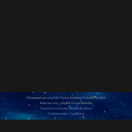
Développé par
phpBB
® Forum Software © phpBB Limited
Style par
Arty
- phpBB 3.3 par MrGaby
Traduction française officielle
©
Qiaeru
Confidentialité
|
Conditions