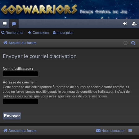
ac
Rechercher
or
Connexion
Inscription
on
ns
co
u
ne
cri
Accueil du forum
R
e
ur
m
xi
pti
Envoyer le courriel d’activation
c
ci
s
on
on
h
Nom d’utilisateur :
s
e
r
Adresse de courriel :
c
Cette adresse doit correspondre à l’adresse de courriel associée à votre compte. Si
h
vous ne l’avez jamais modifié depuis le panneau de contrôle de l’utilisateur, il s’agit de
l’adresse de courriel que vous avez spécifiée lors de votre inscription.
e
r
Accueil du forum
Nous contacter