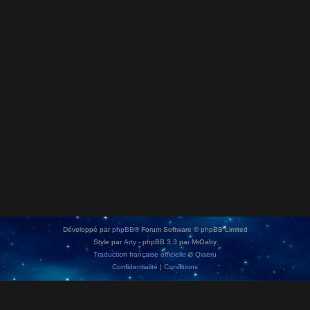
Développé par
phpBB
® Forum Software © phpBB Limited
Style par
Arty
- phpBB 3.3 par MrGaby
Traduction française officielle
©
Qiaeru
Confidentialité
|
Conditions