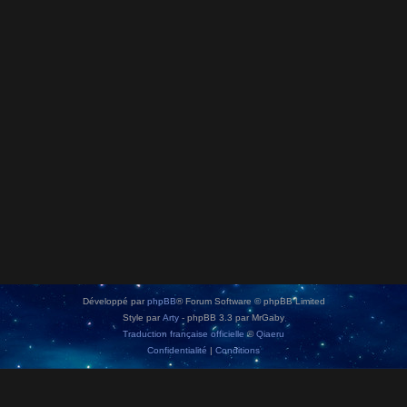
Développé par
phpBB
® Forum Software © phpBB Limited
Style par
Arty
- phpBB 3.3 par MrGaby
Traduction française officielle
©
Qiaeru
Confidentialité
|
Conditions