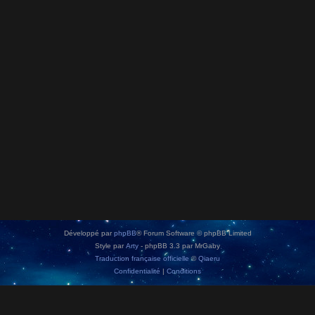
Développé par
phpBB
® Forum Software © phpBB Limited
Style par
Arty
- phpBB 3.3 par MrGaby
Traduction française officielle
©
Qiaeru
Confidentialité
|
Conditions