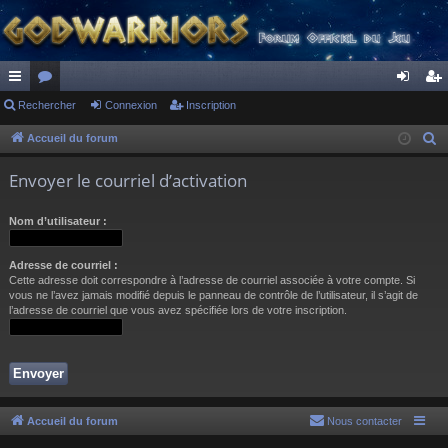
ac
Rechercher
or
Connexion
Inscription
on
ns
co
u
ne
cri
Accueil du forum
R
e
ur
m
xi
pti
Envoyer le courriel d’activation
c
ci
s
on
on
h
Nom d’utilisateur :
s
e
r
Adresse de courriel :
c
Cette adresse doit correspondre à l’adresse de courriel associée à votre compte. Si
h
vous ne l’avez jamais modifié depuis le panneau de contrôle de l’utilisateur, il s’agit de
l’adresse de courriel que vous avez spécifiée lors de votre inscription.
e
r
Accueil du forum
Nous contacter