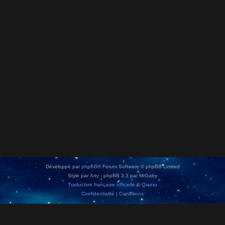
Développé par
phpBB
® Forum Software © phpBB Limited
Style par
Arty
- phpBB 3.3 par MrGaby
Traduction française officielle
©
Qiaeru
Confidentialité
|
Conditions