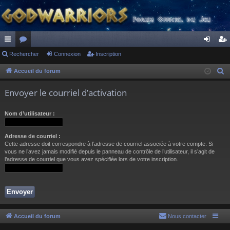
ac
Rechercher
or
Connexion
Inscription
on
ns
co
u
ne
cri
Accueil du forum
R
e
ur
m
xi
pti
Envoyer le courriel d’activation
c
ci
s
on
on
h
Nom d’utilisateur :
s
e
r
Adresse de courriel :
c
Cette adresse doit correspondre à l’adresse de courriel associée à votre compte. Si
h
vous ne l’avez jamais modifié depuis le panneau de contrôle de l’utilisateur, il s’agit de
l’adresse de courriel que vous avez spécifiée lors de votre inscription.
e
r
Accueil du forum
Nous contacter