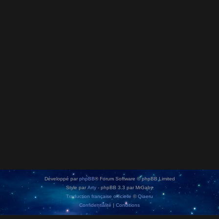
Développé par
phpBB
® Forum Software © phpBB Limited
Style par
Arty
- phpBB 3.3 par MrGaby
Traduction française officielle
©
Qiaeru
Confidentialité
|
Conditions