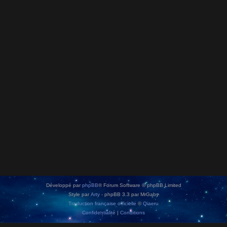
Développé par
phpBB
® Forum Software © phpBB Limited
Style par
Arty
- phpBB 3.3 par MrGaby
Traduction française officielle
©
Qiaeru
Confidentialité
|
Conditions