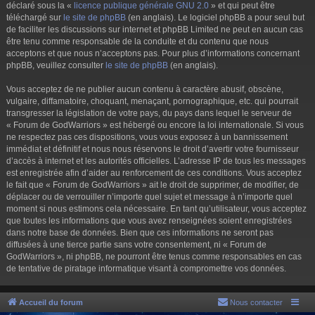
déclaré sous la «
licence publique générale GNU 2.0
» et qui peut être
téléchargé sur
le site de phpBB
(en anglais). Le logiciel phpBB a pour seul but
de faciliter les discussions sur internet et phpBB Limited ne peut en aucun cas
être tenu comme responsable de la conduite et du contenu que nous
acceptons et que nous n’acceptons pas. Pour plus d’informations concernant
phpBB, veuillez consulter
le site de phpBB
(en anglais).
Vous acceptez de ne publier aucun contenu à caractère abusif, obscène,
vulgaire, diffamatoire, choquant, menaçant, pornographique, etc. qui pourrait
transgresser la législation de votre pays, du pays dans lequel le serveur de
« Forum de GodWarriors » est hébergé ou encore la loi internationale. Si vous
ne respectez pas ces dispositions, vous vous exposez à un bannissement
immédiat et définitif et nous nous réservons le droit d’avertir votre fournisseur
d’accès à internet et les autorités officielles. L’adresse IP de tous les messages
est enregistrée afin d’aider au renforcement de ces conditions. Vous acceptez
le fait que « Forum de GodWarriors » ait le droit de supprimer, de modifier, de
déplacer ou de verrouiller n’importe quel sujet et message à n’importe quel
moment si nous estimons cela nécessaire. En tant qu’utilisateur, vous acceptez
que toutes les informations que vous avez renseignées soient enregistrées
dans notre base de données. Bien que ces informations ne seront pas
diffusées à une tierce partie sans votre consentement, ni « Forum de
GodWarriors », ni phpBB, ne pourront être tenus comme responsables en cas
de tentative de piratage informatique visant à compromettre vos données.
Accueil du forum
Nous contacter