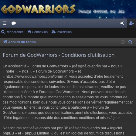
ac
Rechercher
or
Connexion
Inscription
on
ns
co
u
ne
cri
Accueil du forum
R
e
ur
m
xi
pti
Forum de GodWarriors - Conditions d’utilisation
c
ci
s
on
on
h
En accédant à « Forum de GodWarriors » (désigné ci-après par « nous »,
s
e
« notre », « nos », « Forum de GodWarriors » et
r
« https://www.godwarriors.com/forum »), vous acceptez d’être légalement
responsable des conditions suivantes. Si vous n’acceptez pas d’être
c
légalement responsable de toutes les conditions suivantes, veuillez ne pas
h
utiliser et accéder à « Forum de GodWarriors ». Nous pouvons modifier ces
e
conditions à n’importe quel moment et nous essaierons de vous informer de
r
ces modifications, bien que nous vous conseillons de vérifier régulièrement par
vous-même. En effet, si vous continuez à participer à « Forum de
GodWarriors » après que des modifications aient été effectuées, vous acceptez
d’être légalement responsable des conditions modifiées et mises à jour.
Nos forums sont développés par phpBB (désignés ci-après par « logiciel
phpBB » et « phpBB Limited ») qui est un logiciel de forum de discussions