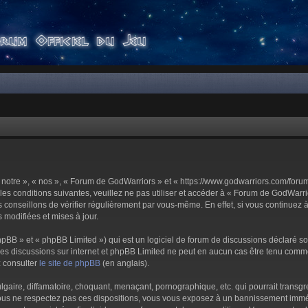
notre », « nos », « Forum de GodWarriors » et « https://www.godwarriors.com/foru
les conditions suivantes, veuillez ne pas utiliser et accéder à « Forum de GodWar
conseillons de vérifier régulièrement par vous-même. En effet, si vous continuez 
 modifiées et mises à jour.
pBB » et « phpBB Limited ») qui est un logiciel de forum de discussions déclaré s
er les discussions sur internet et phpBB Limited ne peut en aucun cas être tenu c
z consulter
le site de phpBB
(en anglais).
aire, diffamatoire, choquant, menaçant, pornographique, etc. qui pourrait transgre
us ne respectez pas ces dispositions, vous vous exposez à un bannissement immédiat 