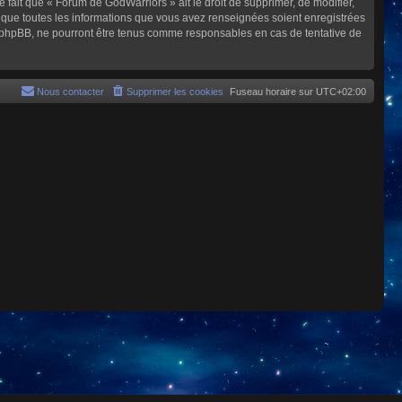
e fait que « Forum de GodWarriors » ait le droit de supprimer, de modifier,
z que toutes les informations que vous avez renseignées soient enregistrées
i phpBB, ne pourront être tenus comme responsables en cas de tentative de
Nous contacter
Supprimer les cookies
Fuseau horaire sur
UTC+02:00