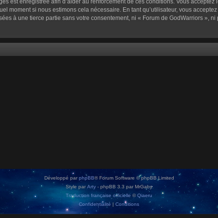
sages est enregistrée afin d’aider au renforcement de ces conditions. Vous acceptez l
quel moment si nous estimons cela nécessaire. En tant qu’utilisateur, vous accepte
sées à une tierce partie sans votre consentement, ni « Forum de GodWarriors », n
Développé par
phpBB
® Forum Software © phpBB Limited
Style par
Arty
- phpBB 3.3 par MrGaby
Traduction française officielle
©
Qiaeru
Confidentialité
|
Conditions