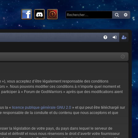
Recherc
Rech
R
FA
on
ns
Q
ne
cri
xi
pti
on
on
m »), vous acceptez d’être légalement responsable des conditions
riors ». Nous pouvons modifier ces conditions à n’importe quel moment et
à participer à « Forum de GodWarriors » après que des modifications aient
ous la «
licence publique générale GNU 2.0
» et qui peut être téléchargé sur
omme responsable de la conduite et du contenu que nous acceptons et que
sser la législation de votre pays, du pays dans lequel le serveur de
et définitif et nous nous réservons le droit d’avertir votre fournisseur