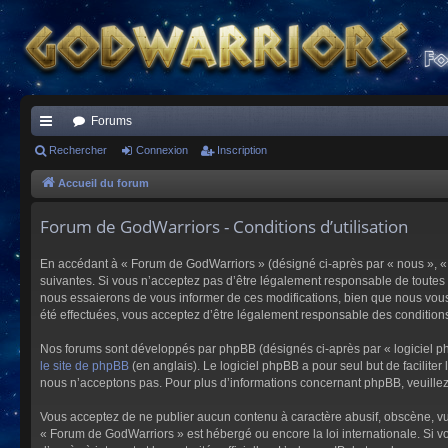
Forums
ac
Rechercher
Connexion
Inscription
co
Accueil du forum
ur
Forum de GodWarriors - Conditions d’utilisation
ci
En accédant à « Forum de GodWarriors » (désigné ci-après par « nous », « 
s
suivantes. Si vous n’acceptez pas d’être légalement responsable de toutes 
nous essaierons de vous informer de ces modifications, bien que nous vous 
été effectuées, vous acceptez d’être légalement responsable des conditions
Nos forums sont développés par phpBB (désignés ci-après par « logiciel ph
le site de phpBB
(en anglais). Le logiciel phpBB a pour seul but de facilit
nous n’acceptons pas. Pour plus d’informations concernant phpBB, veuille
Vous acceptez de ne publier aucun contenu à caractère abusif, obscène, vulg
« Forum de GodWarriors » est hébergé ou encore la loi internationale. Si vo