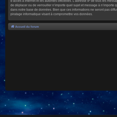
d’accès à internet et les autorités officielles. L’adresse IP de tous les mes
de déplacer ou de verrouiller n’importe quel sujet et message à n’importe 
dans notre base de données. Bien que ces informations ne seront pas diffu
piratage informatique visant à compromettre vos données.
Accueil du forum