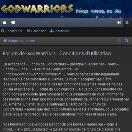
ac
Rechercher
or
Connexion
Inscription
on
ns
co
u
ne
cri
Accueil du forum
R
e
ur
m
xi
pti
Forum de GodWarriors - Conditions d’utilisation
c
ci
s
on
on
h
En accédant à « Forum de GodWarriors » (désigné ci-après par « nous »,
s
e
« notre », « nos », « Forum de GodWarriors » et
r
« https://www.godwarriors.com/forum »), vous acceptez d’être légalement
responsable des conditions suivantes. Si vous n’acceptez pas d’être
c
légalement responsable de toutes les conditions suivantes, veuillez ne pas
h
utiliser et accéder à « Forum de GodWarriors ». Nous pouvons modifier ces
e
conditions à n’importe quel moment et nous essaierons de vous informer de
r
ces modifications, bien que nous vous conseillons de vérifier régulièrement par
vous-même. En effet, si vous continuez à participer à « Forum de
GodWarriors » après que des modifications aient été effectuées, vous acceptez
d’être légalement responsable des conditions modifiées et mises à jour.
Nos forums sont développés par phpBB (désignés ci-après par « logiciel
phpBB » et « phpBB Limited ») qui est un logiciel de forum de discussions