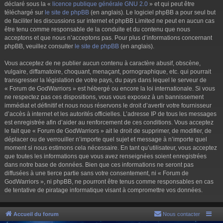
déclaré sous la «
licence publique générale GNU 2.0
» et qui peut être
téléchargé sur
le site de phpBB
(en anglais). Le logiciel phpBB a pour seul but
de faciliter les discussions sur internet et phpBB Limited ne peut en aucun cas
être tenu comme responsable de la conduite et du contenu que nous
acceptons et que nous n’acceptons pas. Pour plus d’informations concernant
phpBB, veuillez consulter
le site de phpBB
(en anglais).
Vous acceptez de ne publier aucun contenu à caractère abusif, obscène,
vulgaire, diffamatoire, choquant, menaçant, pornographique, etc. qui pourrait
transgresser la législation de votre pays, du pays dans lequel le serveur de
« Forum de GodWarriors » est hébergé ou encore la loi internationale. Si vous
ne respectez pas ces dispositions, vous vous exposez à un bannissement
immédiat et définitif et nous nous réservons le droit d’avertir votre fournisseur
d’accès à internet et les autorités officielles. L’adresse IP de tous les messages
est enregistrée afin d’aider au renforcement de ces conditions. Vous acceptez
le fait que « Forum de GodWarriors » ait le droit de supprimer, de modifier, de
déplacer ou de verrouiller n’importe quel sujet et message à n’importe quel
moment si nous estimons cela nécessaire. En tant qu’utilisateur, vous acceptez
que toutes les informations que vous avez renseignées soient enregistrées
dans notre base de données. Bien que ces informations ne seront pas
diffusées à une tierce partie sans votre consentement, ni « Forum de
GodWarriors », ni phpBB, ne pourront être tenus comme responsables en cas
de tentative de piratage informatique visant à compromettre vos données.
Accueil du forum
Nous contacter