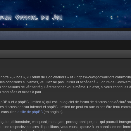
notre », « nos », « Forum de GodWarriors » et « https://www.godwarriors.com/foru
les conditions suivantes, veuillez ne pas utiliser et accéder à « Forum de GodWar
conseillons de vérifier régulièrement par vous-même. En effet, si vous continuez 
 modifiées et mises à jour.
pBB » et « phpBB Limited ») qui est un logiciel de forum de discussions déclaré s
er les discussions sur internet et phpBB Limited ne peut en aucun cas être tenu c
z consulter
le site de phpBB
(en anglais).
aire, diffamatoire, choquant, menaçant, pornographique, etc. qui pourrait transgre
us ne respectez pas ces dispositions, vous vous exposez à un bannissement immédiat 