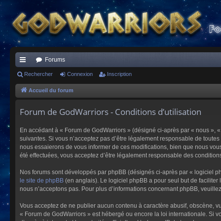
Forums
ac
Rechercher
Connexion
Inscription
co
Accueil du forum
ur
Forum de GodWarriors - Conditions d’utilisation
ci
En accédant à « Forum de GodWarriors » (désigné ci-après par « nous », « 
s
suivantes. Si vous n’acceptez pas d’être légalement responsable de toutes 
nous essaierons de vous informer de ces modifications, bien que nous vous 
été effectuées, vous acceptez d’être légalement responsable des conditions
Nos forums sont développés par phpBB (désignés ci-après par « logiciel ph
le site de phpBB
(en anglais). Le logiciel phpBB a pour seul but de facilit
nous n’acceptons pas. Pour plus d’informations concernant phpBB, veuille
Vous acceptez de ne publier aucun contenu à caractère abusif, obscène, vulg
« Forum de GodWarriors » est hébergé ou encore la loi internationale. Si vo