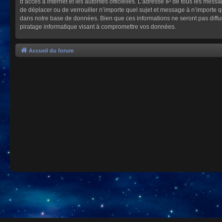
d’accès à internet et les autorités officielles. L’adresse IP de tous les mes
de déplacer ou de verrouiller n’importe quel sujet et message à n’importe 
dans notre base de données. Bien que ces informations ne seront pas diffu
piratage informatique visant à compromettre vos données.
Accueil du forum