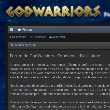
Forums
ac
Rechercher
Connexion
Inscription
co
Accueil du forum
ur
Forum de GodWarriors - Conditions d’utilisation
ci
En accédant à « Forum de GodWarriors » (désigné ci-après par « nous », « 
s
suivantes. Si vous n’acceptez pas d’être légalement responsable de toutes 
nous essaierons de vous informer de ces modifications, bien que nous vous 
été effectuées, vous acceptez d’être légalement responsable des conditions
Nos forums sont développés par phpBB (désignés ci-après par « logiciel ph
le site de phpBB
(en anglais). Le logiciel phpBB a pour seul but de facilit
nous n’acceptons pas. Pour plus d’informations concernant phpBB, veuille
Vous acceptez de ne publier aucun contenu à caractère abusif, obscène, vulg
« Forum de GodWarriors » est hébergé ou encore la loi internationale. Si vo