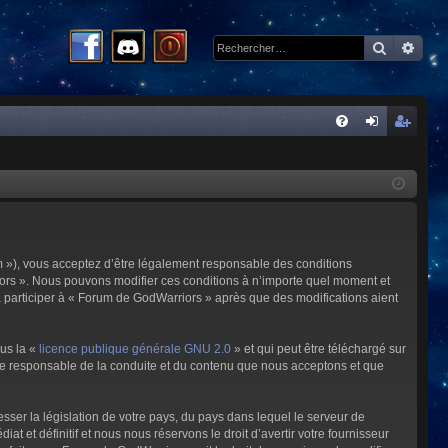
Recherc
Rech
R
FA
on
ns
Q
ne
cri
xi
pti
on
on
m »), vous acceptez d’être légalement responsable des conditions
riors ». Nous pouvons modifier ces conditions à n’importe quel moment et
à participer à « Forum de GodWarriors » après que des modifications aient
ous la «
licence publique générale GNU 2.0
» et qui peut être téléchargé sur
omme responsable de la conduite et du contenu que nous acceptons et que
sser la législation de votre pays, du pays dans lequel le serveur de
et définitif et nous nous réservons le droit d’avertir votre fournisseur