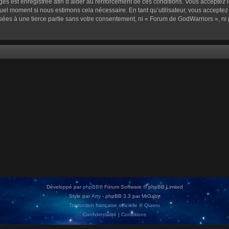
sages est enregistrée afin d’aider au renforcement de ces conditions. Vous acceptez l
quel moment si nous estimons cela nécessaire. En tant qu’utilisateur, vous accepte
sées à une tierce partie sans votre consentement, ni « Forum de GodWarriors », n
Développé par
phpBB
® Forum Software © phpBB Limited
Style par
Arty
- phpBB 3.3 par MrGaby
Traduction française officielle
©
Qiaeru
Confidentialité
|
Conditions