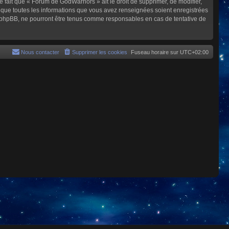
e fait que « Forum de GodWarriors » ait le droit de supprimer, de modifier,
z que toutes les informations que vous avez renseignées soient enregistrées
i phpBB, ne pourront être tenus comme responsables en cas de tentative de
Nous contacter
Supprimer les cookies
Fuseau horaire sur
UTC+02:00