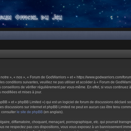
notre », « nos », « Forum de GodWarriors » et « https://www.godwarriors.com/foru
les conditions suivantes, veuillez ne pas utiliser et accéder à « Forum de GodWar
conseillons de vérifier régulièrement par vous-même. En effet, si vous continuez 
 modifiées et mises à jour.
pBB » et « phpBB Limited ») qui est un logiciel de forum de discussions déclaré s
er les discussions sur internet et phpBB Limited ne peut en aucun cas être tenu c
z consulter
le site de phpBB
(en anglais).
aire, diffamatoire, choquant, menaçant, pornographique, etc. qui pourrait transgre
us ne respectez pas ces dispositions, vous vous exposez à un bannissement immédiat 