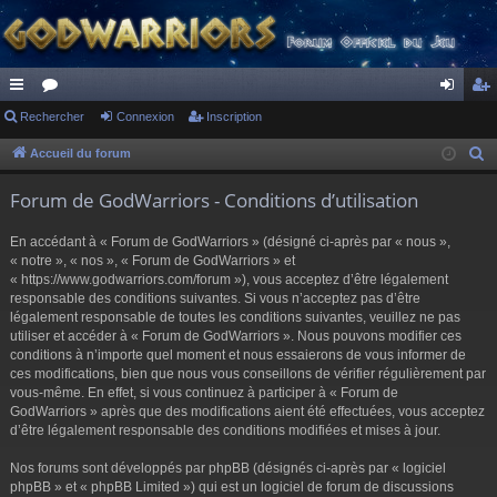
ac
Rechercher
or
Connexion
Inscription
on
ns
co
u
ne
cri
Accueil du forum
R
e
ur
m
xi
pti
Forum de GodWarriors - Conditions d’utilisation
c
ci
s
on
on
h
En accédant à « Forum de GodWarriors » (désigné ci-après par « nous »,
s
e
« notre », « nos », « Forum de GodWarriors » et
r
« https://www.godwarriors.com/forum »), vous acceptez d’être légalement
responsable des conditions suivantes. Si vous n’acceptez pas d’être
c
légalement responsable de toutes les conditions suivantes, veuillez ne pas
h
utiliser et accéder à « Forum de GodWarriors ». Nous pouvons modifier ces
e
conditions à n’importe quel moment et nous essaierons de vous informer de
r
ces modifications, bien que nous vous conseillons de vérifier régulièrement par
vous-même. En effet, si vous continuez à participer à « Forum de
GodWarriors » après que des modifications aient été effectuées, vous acceptez
d’être légalement responsable des conditions modifiées et mises à jour.
Nos forums sont développés par phpBB (désignés ci-après par « logiciel
phpBB » et « phpBB Limited ») qui est un logiciel de forum de discussions