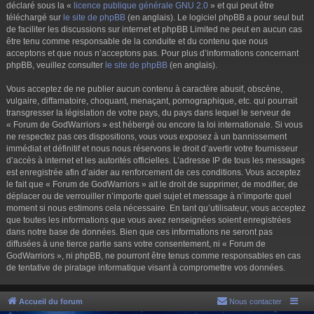
déclaré sous la «
licence publique générale GNU 2.0
» et qui peut être
téléchargé sur
le site de phpBB
(en anglais). Le logiciel phpBB a pour seul but
de faciliter les discussions sur internet et phpBB Limited ne peut en aucun cas
être tenu comme responsable de la conduite et du contenu que nous
acceptons et que nous n’acceptons pas. Pour plus d’informations concernant
phpBB, veuillez consulter
le site de phpBB
(en anglais).
Vous acceptez de ne publier aucun contenu à caractère abusif, obscène,
vulgaire, diffamatoire, choquant, menaçant, pornographique, etc. qui pourrait
transgresser la législation de votre pays, du pays dans lequel le serveur de
« Forum de GodWarriors » est hébergé ou encore la loi internationale. Si vous
ne respectez pas ces dispositions, vous vous exposez à un bannissement
immédiat et définitif et nous nous réservons le droit d’avertir votre fournisseur
d’accès à internet et les autorités officielles. L’adresse IP de tous les messages
est enregistrée afin d’aider au renforcement de ces conditions. Vous acceptez
le fait que « Forum de GodWarriors » ait le droit de supprimer, de modifier, de
déplacer ou de verrouiller n’importe quel sujet et message à n’importe quel
moment si nous estimons cela nécessaire. En tant qu’utilisateur, vous acceptez
que toutes les informations que vous avez renseignées soient enregistrées
dans notre base de données. Bien que ces informations ne seront pas
diffusées à une tierce partie sans votre consentement, ni « Forum de
GodWarriors », ni phpBB, ne pourront être tenus comme responsables en cas
de tentative de piratage informatique visant à compromettre vos données.
Accueil du forum
Nous contacter