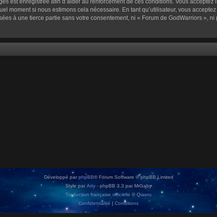
sages est enregistrée afin d’aider au renforcement de ces conditions. Vous acceptez l
quel moment si nous estimons cela nécessaire. En tant qu’utilisateur, vous accepte
sées à une tierce partie sans votre consentement, ni « Forum de GodWarriors », n
Développé par
phpBB
® Forum Software © phpBB Limited
Style par
Arty
- phpBB 3.3 par MrGaby
Traduction française officielle
©
Qiaeru
Confidentialité
|
Conditions