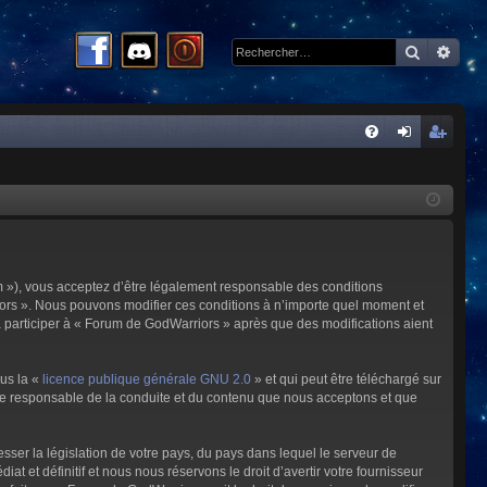
Recherc
Rech
R
FA
on
ns
Q
ne
cri
xi
pti
on
on
m »), vous acceptez d’être légalement responsable des conditions
riors ». Nous pouvons modifier ces conditions à n’importe quel moment et
à participer à « Forum de GodWarriors » après que des modifications aient
ous la «
licence publique générale GNU 2.0
» et qui peut être téléchargé sur
omme responsable de la conduite et du contenu que nous acceptons et que
sser la législation de votre pays, du pays dans lequel le serveur de
et définitif et nous nous réservons le droit d’avertir votre fournisseur