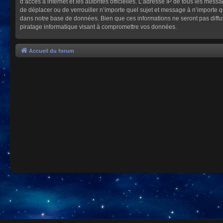
d’accès à internet et les autorités officielles. L’adresse IP de tous les mes
de déplacer ou de verrouiller n’importe quel sujet et message à n’importe 
dans notre base de données. Bien que ces informations ne seront pas diffu
piratage informatique visant à compromettre vos données.
Accueil du forum