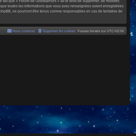
e fait que « Forum de GodWarriors » ait le droit de supprimer, de modifier,
z que toutes les informations que vous avez renseignées soient enregistrées
i phpBB, ne pourront être tenus comme responsables en cas de tentative de
Nous contacter
Supprimer les cookies
Fuseau horaire sur
UTC+02:00