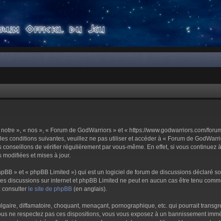
notre », « nos », « Forum de GodWarriors » et « https://www.godwarriors.com/foru
les conditions suivantes, veuillez ne pas utiliser et accéder à « Forum de GodWar
conseillons de vérifier régulièrement par vous-même. En effet, si vous continuez 
 modifiées et mises à jour.
pBB » et « phpBB Limited ») qui est un logiciel de forum de discussions déclaré s
er les discussions sur internet et phpBB Limited ne peut en aucun cas être tenu c
z consulter
le site de phpBB
(en anglais).
aire, diffamatoire, choquant, menaçant, pornographique, etc. qui pourrait transgre
us ne respectez pas ces dispositions, vous vous exposez à un bannissement immédiat 