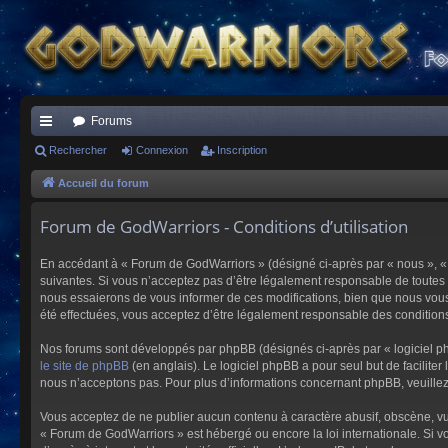
Forums
ac
Rechercher
Connexion
Inscription
co
Accueil du forum
ur
Forum de GodWarriors - Conditions d’utilisation
ci
En accédant à « Forum de GodWarriors » (désigné ci-après par « nous », « 
s
suivantes. Si vous n’acceptez pas d’être légalement responsable de toutes 
nous essaierons de vous informer de ces modifications, bien que nous vous 
été effectuées, vous acceptez d’être légalement responsable des conditions
Nos forums sont développés par phpBB (désignés ci-après par « logiciel ph
le site de phpBB
(en anglais). Le logiciel phpBB a pour seul but de facilit
nous n’acceptons pas. Pour plus d’informations concernant phpBB, veuille
Vous acceptez de ne publier aucun contenu à caractère abusif, obscène, vulg
« Forum de GodWarriors » est hébergé ou encore la loi internationale. Si vo