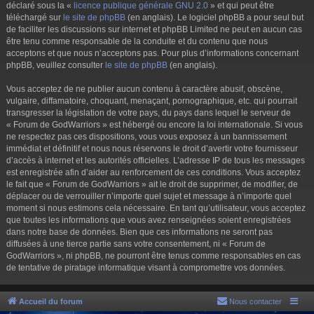
déclaré sous la «
licence publique générale GNU 2.0
» et qui peut être
téléchargé sur
le site de phpBB
(en anglais). Le logiciel phpBB a pour seul but
de faciliter les discussions sur internet et phpBB Limited ne peut en aucun cas
être tenu comme responsable de la conduite et du contenu que nous
acceptons et que nous n’acceptons pas. Pour plus d’informations concernant
phpBB, veuillez consulter
le site de phpBB
(en anglais).
Vous acceptez de ne publier aucun contenu à caractère abusif, obscène,
vulgaire, diffamatoire, choquant, menaçant, pornographique, etc. qui pourrait
transgresser la législation de votre pays, du pays dans lequel le serveur de
« Forum de GodWarriors » est hébergé ou encore la loi internationale. Si vous
ne respectez pas ces dispositions, vous vous exposez à un bannissement
immédiat et définitif et nous nous réservons le droit d’avertir votre fournisseur
d’accès à internet et les autorités officielles. L’adresse IP de tous les messages
est enregistrée afin d’aider au renforcement de ces conditions. Vous acceptez
le fait que « Forum de GodWarriors » ait le droit de supprimer, de modifier, de
déplacer ou de verrouiller n’importe quel sujet et message à n’importe quel
moment si nous estimons cela nécessaire. En tant qu’utilisateur, vous acceptez
que toutes les informations que vous avez renseignées soient enregistrées
dans notre base de données. Bien que ces informations ne seront pas
diffusées à une tierce partie sans votre consentement, ni « Forum de
GodWarriors », ni phpBB, ne pourront être tenus comme responsables en cas
de tentative de piratage informatique visant à compromettre vos données.
Accueil du forum
Nous contacter