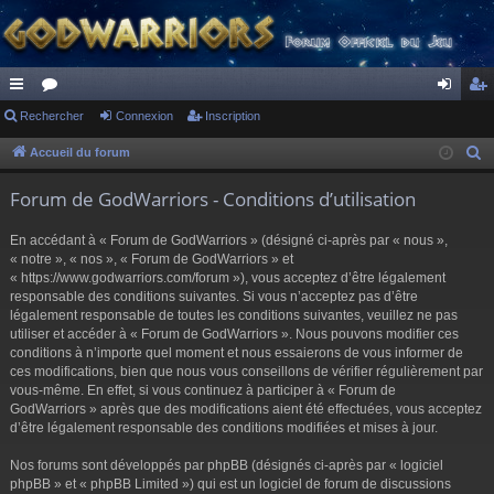
ac
Rechercher
or
Connexion
Inscription
on
ns
co
u
ne
cri
Accueil du forum
R
e
ur
m
xi
pti
Forum de GodWarriors - Conditions d’utilisation
c
ci
s
on
on
h
En accédant à « Forum de GodWarriors » (désigné ci-après par « nous »,
s
e
« notre », « nos », « Forum de GodWarriors » et
r
« https://www.godwarriors.com/forum »), vous acceptez d’être légalement
responsable des conditions suivantes. Si vous n’acceptez pas d’être
c
légalement responsable de toutes les conditions suivantes, veuillez ne pas
h
utiliser et accéder à « Forum de GodWarriors ». Nous pouvons modifier ces
e
conditions à n’importe quel moment et nous essaierons de vous informer de
r
ces modifications, bien que nous vous conseillons de vérifier régulièrement par
vous-même. En effet, si vous continuez à participer à « Forum de
GodWarriors » après que des modifications aient été effectuées, vous acceptez
d’être légalement responsable des conditions modifiées et mises à jour.
Nos forums sont développés par phpBB (désignés ci-après par « logiciel
phpBB » et « phpBB Limited ») qui est un logiciel de forum de discussions