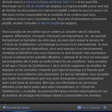
déclaré sous la «
licence publique générale GNU 2.0
» et qui peut être
téléchargé sur
le site de phpBB
(en anglais). Le logiciel phpBB a pour seul but
de faciliter les discussions sur internet et phpBB Limited ne peut en aucun cas
être tenu comme responsable de la conduite et du contenu que nous
acceptons et que nous n’acceptons pas. Pour plus d’informations concernant
phpBB, veuillez consulter
le site de phpBB
(en anglais).
Vous acceptez de ne publier aucun contenu à caractère abusif, obscène,
vulgaire, diffamatoire, choquant, menaçant, pornographique, etc. qui pourrait
transgresser la législation de votre pays, du pays dans lequel le serveur de
« Forum de GodWarriors » est hébergé ou encore la loi internationale. Si vous
ne respectez pas ces dispositions, vous vous exposez à un bannissement
immédiat et définitif et nous nous réservons le droit d’avertir votre fournisseur
d’accès à internet et les autorités officielles. L’adresse IP de tous les messages
est enregistrée afin d’aider au renforcement de ces conditions. Vous acceptez
le fait que « Forum de GodWarriors » ait le droit de supprimer, de modifier, de
déplacer ou de verrouiller n’importe quel sujet et message à n’importe quel
moment si nous estimons cela nécessaire. En tant qu’utilisateur, vous acceptez
que toutes les informations que vous avez renseignées soient enregistrées
dans notre base de données. Bien que ces informations ne seront pas
diffusées à une tierce partie sans votre consentement, ni « Forum de
GodWarriors », ni phpBB, ne pourront être tenus comme responsables en cas
de tentative de piratage informatique visant à compromettre vos données.
Accueil du forum
Nous contacter