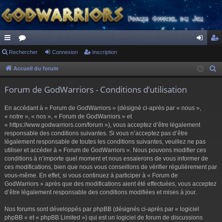
ac
Rechercher
or
Connexion
Inscription
on
ns
co
u
ne
cri
Accueil du forum
R
e
ur
m
xi
pti
Forum de GodWarriors - Conditions d’utilisation
c
ci
s
on
on
h
En accédant à « Forum de GodWarriors » (désigné ci-après par « nous »,
s
e
« notre », « nos », « Forum de GodWarriors » et
r
« https://www.godwarriors.com/forum »), vous acceptez d’être légalement
responsable des conditions suivantes. Si vous n’acceptez pas d’être
c
légalement responsable de toutes les conditions suivantes, veuillez ne pas
h
utiliser et accéder à « Forum de GodWarriors ». Nous pouvons modifier ces
e
conditions à n’importe quel moment et nous essaierons de vous informer de
r
ces modifications, bien que nous vous conseillons de vérifier régulièrement par
vous-même. En effet, si vous continuez à participer à « Forum de
GodWarriors » après que des modifications aient été effectuées, vous acceptez
d’être légalement responsable des conditions modifiées et mises à jour.
Nos forums sont développés par phpBB (désignés ci-après par « logiciel
phpBB » et « phpBB Limited ») qui est un logiciel de forum de discussions