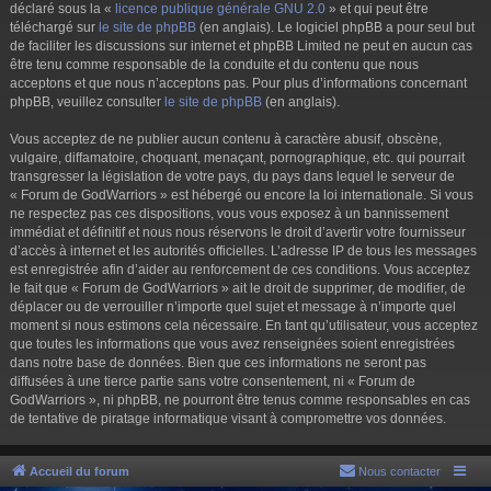
déclaré sous la «
licence publique générale GNU 2.0
» et qui peut être
téléchargé sur
le site de phpBB
(en anglais). Le logiciel phpBB a pour seul but
de faciliter les discussions sur internet et phpBB Limited ne peut en aucun cas
être tenu comme responsable de la conduite et du contenu que nous
acceptons et que nous n’acceptons pas. Pour plus d’informations concernant
phpBB, veuillez consulter
le site de phpBB
(en anglais).
Vous acceptez de ne publier aucun contenu à caractère abusif, obscène,
vulgaire, diffamatoire, choquant, menaçant, pornographique, etc. qui pourrait
transgresser la législation de votre pays, du pays dans lequel le serveur de
« Forum de GodWarriors » est hébergé ou encore la loi internationale. Si vous
ne respectez pas ces dispositions, vous vous exposez à un bannissement
immédiat et définitif et nous nous réservons le droit d’avertir votre fournisseur
d’accès à internet et les autorités officielles. L’adresse IP de tous les messages
est enregistrée afin d’aider au renforcement de ces conditions. Vous acceptez
le fait que « Forum de GodWarriors » ait le droit de supprimer, de modifier, de
déplacer ou de verrouiller n’importe quel sujet et message à n’importe quel
moment si nous estimons cela nécessaire. En tant qu’utilisateur, vous acceptez
que toutes les informations que vous avez renseignées soient enregistrées
dans notre base de données. Bien que ces informations ne seront pas
diffusées à une tierce partie sans votre consentement, ni « Forum de
GodWarriors », ni phpBB, ne pourront être tenus comme responsables en cas
de tentative de piratage informatique visant à compromettre vos données.
Accueil du forum
Nous contacter