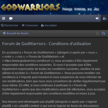
ac
Rechercher
or
Connexion
Inscription
on
ns
co
u
ne
cri
Accueil du forum
R
e
ur
m
xi
pti
Forum de GodWarriors - Conditions d’utilisation
c
ci
s
on
on
h
En accédant à « Forum de GodWarriors » (désigné ci-après par « nous »,
s
e
« notre », « nos », « Forum de GodWarriors » et
r
« https://www.godwarriors.com/forum »), vous acceptez d’être légalement
responsable des conditions suivantes. Si vous n’acceptez pas d’être
c
légalement responsable de toutes les conditions suivantes, veuillez ne pas
h
utiliser et accéder à « Forum de GodWarriors ». Nous pouvons modifier ces
e
conditions à n’importe quel moment et nous essaierons de vous informer de
r
ces modifications, bien que nous vous conseillons de vérifier régulièrement par
vous-même. En effet, si vous continuez à participer à « Forum de
GodWarriors » après que des modifications aient été effectuées, vous acceptez
d’être légalement responsable des conditions modifiées et mises à jour.
Nos forums sont développés par phpBB (désignés ci-après par « logiciel
phpBB » et « phpBB Limited ») qui est un logiciel de forum de discussions