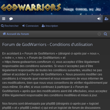
ac
Rechercher
or
Connexion
Inscription
on
ns
co
u
ne
cri
Accueil du forum
R
e
ur
m
xi
pti
Forum de GodWarriors - Conditions d’utilisation
c
ci
s
on
on
h
En accédant à « Forum de GodWarriors » (désigné ci-après par « nous »,
s
e
« notre », « nos », « Forum de GodWarriors » et
r
« https://www.godwarriors.com/forum »), vous acceptez d’être légalement
responsable des conditions suivantes. Si vous n’acceptez pas d’être
c
légalement responsable de toutes les conditions suivantes, veuillez ne pas
h
utiliser et accéder à « Forum de GodWarriors ». Nous pouvons modifier ces
e
conditions à n’importe quel moment et nous essaierons de vous informer de
r
ces modifications, bien que nous vous conseillons de vérifier régulièrement par
vous-même. En effet, si vous continuez à participer à « Forum de
GodWarriors » après que des modifications aient été effectuées, vous acceptez
d’être légalement responsable des conditions modifiées et mises à jour.
Nos forums sont développés par phpBB (désignés ci-après par « logiciel
phpBB » et « phpBB Limited ») qui est un logiciel de forum de discussions