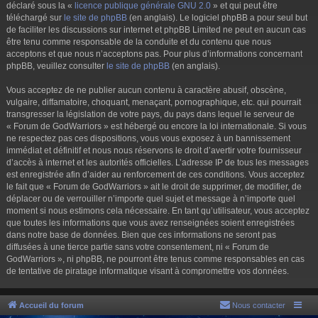
déclaré sous la «
licence publique générale GNU 2.0
» et qui peut être
téléchargé sur
le site de phpBB
(en anglais). Le logiciel phpBB a pour seul but
de faciliter les discussions sur internet et phpBB Limited ne peut en aucun cas
être tenu comme responsable de la conduite et du contenu que nous
acceptons et que nous n’acceptons pas. Pour plus d’informations concernant
phpBB, veuillez consulter
le site de phpBB
(en anglais).
Vous acceptez de ne publier aucun contenu à caractère abusif, obscène,
vulgaire, diffamatoire, choquant, menaçant, pornographique, etc. qui pourrait
transgresser la législation de votre pays, du pays dans lequel le serveur de
« Forum de GodWarriors » est hébergé ou encore la loi internationale. Si vous
ne respectez pas ces dispositions, vous vous exposez à un bannissement
immédiat et définitif et nous nous réservons le droit d’avertir votre fournisseur
d’accès à internet et les autorités officielles. L’adresse IP de tous les messages
est enregistrée afin d’aider au renforcement de ces conditions. Vous acceptez
le fait que « Forum de GodWarriors » ait le droit de supprimer, de modifier, de
déplacer ou de verrouiller n’importe quel sujet et message à n’importe quel
moment si nous estimons cela nécessaire. En tant qu’utilisateur, vous acceptez
que toutes les informations que vous avez renseignées soient enregistrées
dans notre base de données. Bien que ces informations ne seront pas
diffusées à une tierce partie sans votre consentement, ni « Forum de
GodWarriors », ni phpBB, ne pourront être tenus comme responsables en cas
de tentative de piratage informatique visant à compromettre vos données.
Accueil du forum
Nous contacter