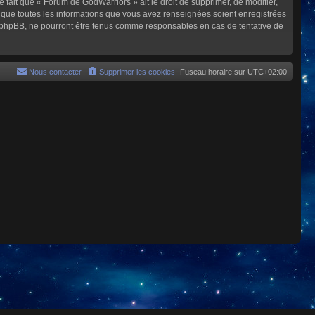
e fait que « Forum de GodWarriors » ait le droit de supprimer, de modifier,
z que toutes les informations que vous avez renseignées soient enregistrées
i phpBB, ne pourront être tenus comme responsables en cas de tentative de
Nous contacter
Supprimer les cookies
Fuseau horaire sur
UTC+02:00