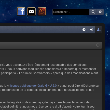
Recherc
Rech
R
FA
on
ns
Q
ne
cri
xi
pti
on
on
m »), vous acceptez d’être légalement responsable des conditions
riors ». Nous pouvons modifier ces conditions à n’importe quel moment et
à participer à « Forum de GodWarriors » après que des modifications aient
ous la «
licence publique générale GNU 2.0
» et qui peut être téléchargé sur
omme responsable de la conduite et du contenu que nous acceptons et que
sser la législation de votre pays, du pays dans lequel le serveur de
et définitif et nous nous réservons le droit d’avertir votre fournisseur