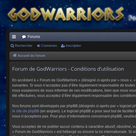
Forums
ac
Rechercher
Connexion
Inscription
co
Accueil du forum
ur
Forum de GodWarriors - Conditions d’utilisation
ci
En accédant à « Forum de GodWarriors » (désigné ci-après par « nous », « 
s
suivantes. Si vous n’acceptez pas d’être légalement responsable de toutes 
nous essaierons de vous informer de ces modifications, bien que nous vous 
été effectuées, vous acceptez d’être légalement responsable des conditions
Nos forums sont développés par phpBB (désignés ci-après par « logiciel ph
le site de phpBB
(en anglais). Le logiciel phpBB a pour seul but de facilit
nous n’acceptons pas. Pour plus d’informations concernant phpBB, veuille
Vous acceptez de ne publier aucun contenu à caractère abusif, obscène, vulg
« Forum de GodWarriors » est hébergé ou encore la loi internationale. Si vo