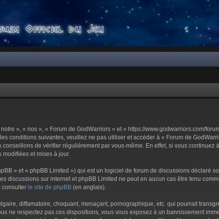
notre », « nos », « Forum de GodWarriors » et « https://www.godwarriors.com/foru
les conditions suivantes, veuillez ne pas utiliser et accéder à « Forum de GodWar
conseillons de vérifier régulièrement par vous-même. En effet, si vous continuez 
 modifiées et mises à jour.
pBB » et « phpBB Limited ») qui est un logiciel de forum de discussions déclaré s
er les discussions sur internet et phpBB Limited ne peut en aucun cas être tenu c
z consulter
le site de phpBB
(en anglais).
aire, diffamatoire, choquant, menaçant, pornographique, etc. qui pourrait transgre
us ne respectez pas ces dispositions, vous vous exposez à un bannissement immédiat 