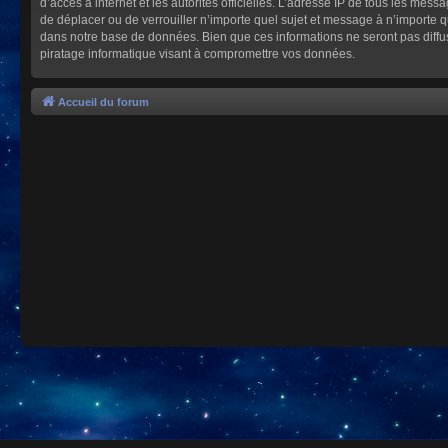
d’accès à internet et les autorités officielles. L’adresse IP de tous les mes
de déplacer ou de verrouiller n’importe quel sujet et message à n’importe 
dans notre base de données. Bien que ces informations ne seront pas diffu
piratage informatique visant à compromettre vos données.
Accueil du forum