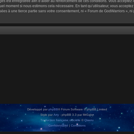
sages est enregistrée afin d’aider au renforcement de ces conditions. Vous acceptez l
quel moment si nous estimons cela nécessaire. En tant qu’utilisateur, vous accepte
sées à une tierce partie sans votre consentement, ni « Forum de GodWarriors », n
Développé par
phpBB
® Forum Software © phpBB Limited
Style par
Arty
- phpBB 3.3 par MrGaby
Traduction française officielle
©
Qiaeru
Confidentialité
|
Conditions