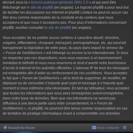
déclaré sous la «
licence publique générale GNU 2.0
» et qui peut être
téléchargé sur
le site de phpBB
(en anglais). Le logiciel phpBB a pour seul but
de faciliter les discussions sur internet et phpBB Limited ne peut en aucun cas
être tenu comme responsable de la conduite et du contenu que nous
acceptons et que nous n’acceptons pas. Pour plus d’informations concernant
phpBB, veuillez consulter
le site de phpBB
(en anglais).
Vous acceptez de ne publier aucun contenu à caractère abusif, obscène,
vulgaire, diffamatoire, choquant, menaçant, pornographique, etc. qui pourrait
transgresser la législation de votre pays, du pays dans lequel le serveur de
« Forum de GodWarriors » est hébergé ou encore la loi internationale. Si vous
ne respectez pas ces dispositions, vous vous exposez à un bannissement
immédiat et définitif et nous nous réservons le droit d’avertir votre fournisseur
d’accès à internet et les autorités officielles. L’adresse IP de tous les messages
est enregistrée afin d’aider au renforcement de ces conditions. Vous acceptez
le fait que « Forum de GodWarriors » ait le droit de supprimer, de modifier, de
déplacer ou de verrouiller n’importe quel sujet et message à n’importe quel
moment si nous estimons cela nécessaire. En tant qu’utilisateur, vous acceptez
que toutes les informations que vous avez renseignées soient enregistrées
dans notre base de données. Bien que ces informations ne seront pas
diffusées à une tierce partie sans votre consentement, ni « Forum de
GodWarriors », ni phpBB, ne pourront être tenus comme responsables en cas
de tentative de piratage informatique visant à compromettre vos données.
Accueil du forum
Nous contacter