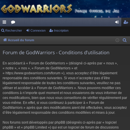
ac
Rechercher
or
Connexion
Inscription
on
ns
co
u
ne
cri
Accueil du forum
R
e
ur
m
xi
pti
Forum de GodWarriors - Conditions d’utilisation
c
ci
s
on
on
h
En accédant à « Forum de GodWarriors » (désigné ci-après par « nous »,
s
e
« notre », « nos », « Forum de GodWarriors » et
r
« https://www.godwarriors.com/forum »), vous acceptez d’être légalement
responsable des conditions suivantes. Si vous n’acceptez pas d’être
c
légalement responsable de toutes les conditions suivantes, veuillez ne pas
h
utiliser et accéder à « Forum de GodWarriors ». Nous pouvons modifier ces
e
conditions à n’importe quel moment et nous essaierons de vous informer de
r
ces modifications, bien que nous vous conseillons de vérifier régulièrement par
vous-même. En effet, si vous continuez à participer à « Forum de
GodWarriors » après que des modifications aient été effectuées, vous acceptez
d’être légalement responsable des conditions modifiées et mises à jour.
Nos forums sont développés par phpBB (désignés ci-après par « logiciel
phpBB » et « phpBB Limited ») qui est un logiciel de forum de discussions