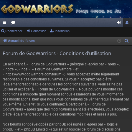
ac
Rechercher
or
Connexion
Inscription
on
ns
co
u
ne
cri
Accueil du forum
R
e
ur
m
xi
pti
Forum de GodWarriors - Conditions d’utilisation
c
ci
s
on
on
h
En accédant à « Forum de GodWarriors » (désigné ci-après par « nous »,
s
e
« notre », « nos », « Forum de GodWarriors » et
r
« https://www.godwarriors.com/forum »), vous acceptez d’être légalement
responsable des conditions suivantes. Si vous n’acceptez pas d’être
c
légalement responsable de toutes les conditions suivantes, veuillez ne pas
h
utiliser et accéder à « Forum de GodWarriors ». Nous pouvons modifier ces
e
conditions à n’importe quel moment et nous essaierons de vous informer de
r
ces modifications, bien que nous vous conseillons de vérifier régulièrement par
vous-même. En effet, si vous continuez à participer à « Forum de
GodWarriors » après que des modifications aient été effectuées, vous acceptez
d’être légalement responsable des conditions modifiées et mises à jour.
Nos forums sont développés par phpBB (désignés ci-après par « logiciel
phpBB » et « phpBB Limited ») qui est un logiciel de forum de discussions