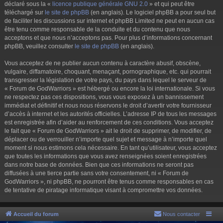
déclaré sous la «
licence publique générale GNU 2.0
» et qui peut être
téléchargé sur
le site de phpBB
(en anglais). Le logiciel phpBB a pour seul but
de faciliter les discussions sur internet et phpBB Limited ne peut en aucun cas
être tenu comme responsable de la conduite et du contenu que nous
acceptons et que nous n’acceptons pas. Pour plus d’informations concernant
phpBB, veuillez consulter
le site de phpBB
(en anglais).
Vous acceptez de ne publier aucun contenu à caractère abusif, obscène,
vulgaire, diffamatoire, choquant, menaçant, pornographique, etc. qui pourrait
transgresser la législation de votre pays, du pays dans lequel le serveur de
« Forum de GodWarriors » est hébergé ou encore la loi internationale. Si vous
ne respectez pas ces dispositions, vous vous exposez à un bannissement
immédiat et définitif et nous nous réservons le droit d’avertir votre fournisseur
d’accès à internet et les autorités officielles. L’adresse IP de tous les messages
est enregistrée afin d’aider au renforcement de ces conditions. Vous acceptez
le fait que « Forum de GodWarriors » ait le droit de supprimer, de modifier, de
déplacer ou de verrouiller n’importe quel sujet et message à n’importe quel
moment si nous estimons cela nécessaire. En tant qu’utilisateur, vous acceptez
que toutes les informations que vous avez renseignées soient enregistrées
dans notre base de données. Bien que ces informations ne seront pas
diffusées à une tierce partie sans votre consentement, ni « Forum de
GodWarriors », ni phpBB, ne pourront être tenus comme responsables en cas
de tentative de piratage informatique visant à compromettre vos données.
Accueil du forum
Nous contacter