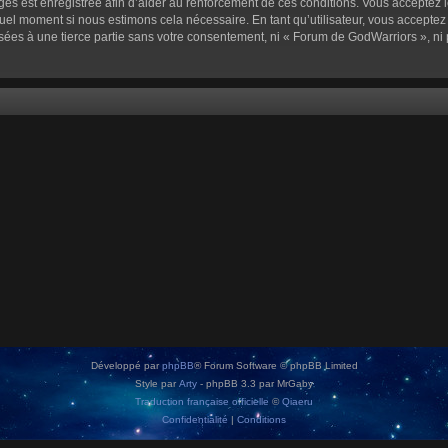
sages est enregistrée afin d’aider au renforcement de ces conditions. Vous acceptez l
quel moment si nous estimons cela nécessaire. En tant qu’utilisateur, vous accepte
sées à une tierce partie sans votre consentement, ni « Forum de GodWarriors », n
Développé par
phpBB
® Forum Software © phpBB Limited
Style par
Arty
- phpBB 3.3 par MrGaby
Traduction française officielle
©
Qiaeru
Confidentialité
|
Conditions