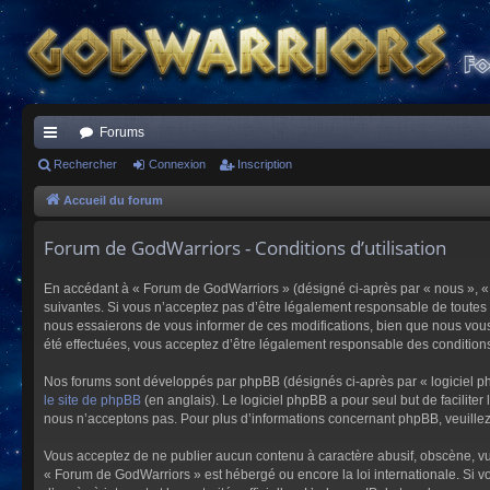
Forums
ac
Rechercher
Connexion
Inscription
co
Accueil du forum
ur
Forum de GodWarriors - Conditions d’utilisation
ci
En accédant à « Forum de GodWarriors » (désigné ci-après par « nous », « 
s
suivantes. Si vous n’acceptez pas d’être légalement responsable de toutes 
nous essaierons de vous informer de ces modifications, bien que nous vous 
été effectuées, vous acceptez d’être légalement responsable des conditions
Nos forums sont développés par phpBB (désignés ci-après par « logiciel ph
le site de phpBB
(en anglais). Le logiciel phpBB a pour seul but de facilit
nous n’acceptons pas. Pour plus d’informations concernant phpBB, veuille
Vous acceptez de ne publier aucun contenu à caractère abusif, obscène, vulg
« Forum de GodWarriors » est hébergé ou encore la loi internationale. Si vo