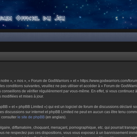
notre », « nos », « Forum de GodWarriors » et « https://www.godwarriors.com/foru
les conditions suivantes, veuillez ne pas utiliser et accéder à « Forum de GodWar
conseillons de vérifier régulièrement par vous-même. En effet, si vous continuez 
 modifiées et mises à jour.
pBB » et « phpBB Limited ») qui est un logiciel de forum de discussions déclaré s
er les discussions sur internet et phpBB Limited ne peut en aucun cas être tenu c
z consulter
le site de phpBB
(en anglais).
aire, diffamatoire, choquant, menaçant, pornographique, etc. qui pourrait transgre
us ne respectez pas ces dispositions, vous vous exposez à un bannissement immédiat 