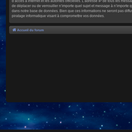
d’accès à internet et les autorités officielles. L’adresse IP de tous les mes
de déplacer ou de verrouiller n’importe quel sujet et message à n’importe 
dans notre base de données. Bien que ces informations ne seront pas diffu
piratage informatique visant à compromettre vos données.
Accueil du forum