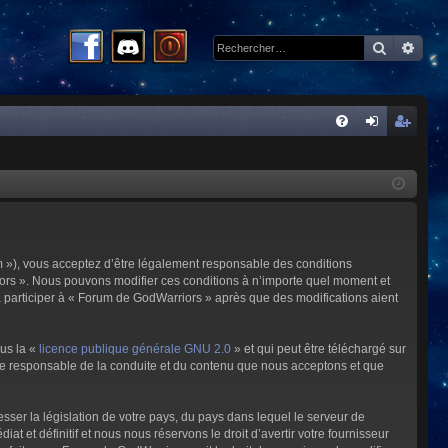
Recherc
Rech
R
FA
on
ns
Q
ne
cri
xi
pti
on
on
m »), vous acceptez d’être légalement responsable des conditions
riors ». Nous pouvons modifier ces conditions à n’importe quel moment et
à participer à « Forum de GodWarriors » après que des modifications aient
ous la «
licence publique générale GNU 2.0
» et qui peut être téléchargé sur
omme responsable de la conduite et du contenu que nous acceptons et que
sser la législation de votre pays, du pays dans lequel le serveur de
et définitif et nous nous réservons le droit d’avertir votre fournisseur