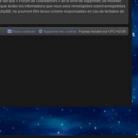
e fait que « Forum de GodWarriors » ait le droit de supprimer, de modifier,
z que toutes les informations que vous avez renseignées soient enregistrées
i phpBB, ne pourront être tenus comme responsables en cas de tentative de
Nous contacter
Supprimer les cookies
Fuseau horaire sur
UTC+02:00