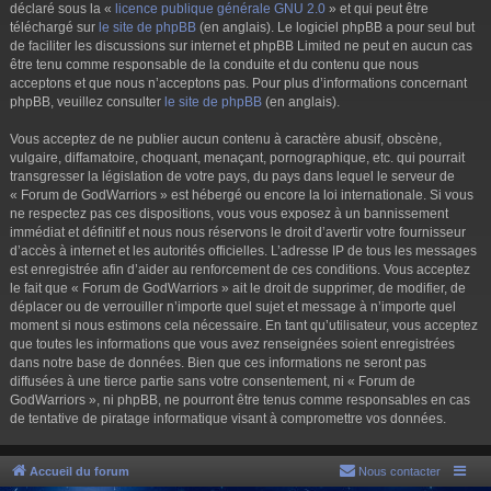
déclaré sous la «
licence publique générale GNU 2.0
» et qui peut être
téléchargé sur
le site de phpBB
(en anglais). Le logiciel phpBB a pour seul but
de faciliter les discussions sur internet et phpBB Limited ne peut en aucun cas
être tenu comme responsable de la conduite et du contenu que nous
acceptons et que nous n’acceptons pas. Pour plus d’informations concernant
phpBB, veuillez consulter
le site de phpBB
(en anglais).
Vous acceptez de ne publier aucun contenu à caractère abusif, obscène,
vulgaire, diffamatoire, choquant, menaçant, pornographique, etc. qui pourrait
transgresser la législation de votre pays, du pays dans lequel le serveur de
« Forum de GodWarriors » est hébergé ou encore la loi internationale. Si vous
ne respectez pas ces dispositions, vous vous exposez à un bannissement
immédiat et définitif et nous nous réservons le droit d’avertir votre fournisseur
d’accès à internet et les autorités officielles. L’adresse IP de tous les messages
est enregistrée afin d’aider au renforcement de ces conditions. Vous acceptez
le fait que « Forum de GodWarriors » ait le droit de supprimer, de modifier, de
déplacer ou de verrouiller n’importe quel sujet et message à n’importe quel
moment si nous estimons cela nécessaire. En tant qu’utilisateur, vous acceptez
que toutes les informations que vous avez renseignées soient enregistrées
dans notre base de données. Bien que ces informations ne seront pas
diffusées à une tierce partie sans votre consentement, ni « Forum de
GodWarriors », ni phpBB, ne pourront être tenus comme responsables en cas
de tentative de piratage informatique visant à compromettre vos données.
Accueil du forum
Nous contacter