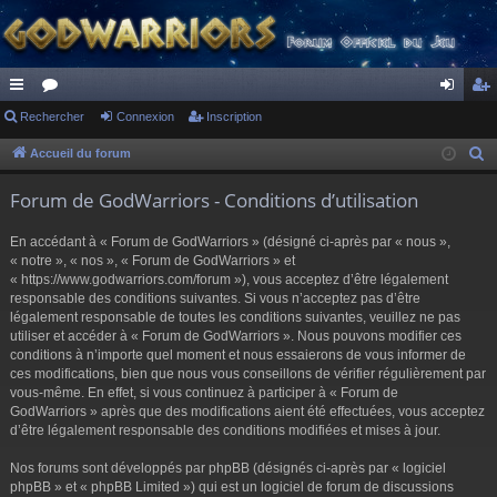
ac
Rechercher
or
Connexion
Inscription
on
ns
co
u
ne
cri
Accueil du forum
R
e
ur
m
xi
pti
Forum de GodWarriors - Conditions d’utilisation
c
ci
s
on
on
h
En accédant à « Forum de GodWarriors » (désigné ci-après par « nous »,
s
e
« notre », « nos », « Forum de GodWarriors » et
r
« https://www.godwarriors.com/forum »), vous acceptez d’être légalement
responsable des conditions suivantes. Si vous n’acceptez pas d’être
c
légalement responsable de toutes les conditions suivantes, veuillez ne pas
h
utiliser et accéder à « Forum de GodWarriors ». Nous pouvons modifier ces
e
conditions à n’importe quel moment et nous essaierons de vous informer de
r
ces modifications, bien que nous vous conseillons de vérifier régulièrement par
vous-même. En effet, si vous continuez à participer à « Forum de
GodWarriors » après que des modifications aient été effectuées, vous acceptez
d’être légalement responsable des conditions modifiées et mises à jour.
Nos forums sont développés par phpBB (désignés ci-après par « logiciel
phpBB » et « phpBB Limited ») qui est un logiciel de forum de discussions