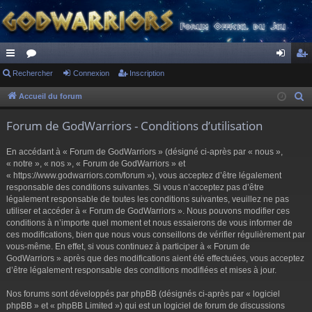
ac
Rechercher
or
Connexion
Inscription
on
ns
co
u
ne
cri
Accueil du forum
R
e
ur
m
xi
pti
Forum de GodWarriors - Conditions d’utilisation
c
ci
s
on
on
h
En accédant à « Forum de GodWarriors » (désigné ci-après par « nous »,
s
e
« notre », « nos », « Forum de GodWarriors » et
r
« https://www.godwarriors.com/forum »), vous acceptez d’être légalement
responsable des conditions suivantes. Si vous n’acceptez pas d’être
c
légalement responsable de toutes les conditions suivantes, veuillez ne pas
h
utiliser et accéder à « Forum de GodWarriors ». Nous pouvons modifier ces
e
conditions à n’importe quel moment et nous essaierons de vous informer de
r
ces modifications, bien que nous vous conseillons de vérifier régulièrement par
vous-même. En effet, si vous continuez à participer à « Forum de
GodWarriors » après que des modifications aient été effectuées, vous acceptez
d’être légalement responsable des conditions modifiées et mises à jour.
Nos forums sont développés par phpBB (désignés ci-après par « logiciel
phpBB » et « phpBB Limited ») qui est un logiciel de forum de discussions