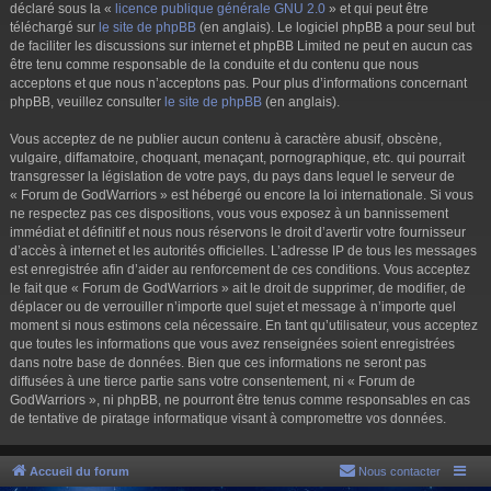
déclaré sous la «
licence publique générale GNU 2.0
» et qui peut être
téléchargé sur
le site de phpBB
(en anglais). Le logiciel phpBB a pour seul but
de faciliter les discussions sur internet et phpBB Limited ne peut en aucun cas
être tenu comme responsable de la conduite et du contenu que nous
acceptons et que nous n’acceptons pas. Pour plus d’informations concernant
phpBB, veuillez consulter
le site de phpBB
(en anglais).
Vous acceptez de ne publier aucun contenu à caractère abusif, obscène,
vulgaire, diffamatoire, choquant, menaçant, pornographique, etc. qui pourrait
transgresser la législation de votre pays, du pays dans lequel le serveur de
« Forum de GodWarriors » est hébergé ou encore la loi internationale. Si vous
ne respectez pas ces dispositions, vous vous exposez à un bannissement
immédiat et définitif et nous nous réservons le droit d’avertir votre fournisseur
d’accès à internet et les autorités officielles. L’adresse IP de tous les messages
est enregistrée afin d’aider au renforcement de ces conditions. Vous acceptez
le fait que « Forum de GodWarriors » ait le droit de supprimer, de modifier, de
déplacer ou de verrouiller n’importe quel sujet et message à n’importe quel
moment si nous estimons cela nécessaire. En tant qu’utilisateur, vous acceptez
que toutes les informations que vous avez renseignées soient enregistrées
dans notre base de données. Bien que ces informations ne seront pas
diffusées à une tierce partie sans votre consentement, ni « Forum de
GodWarriors », ni phpBB, ne pourront être tenus comme responsables en cas
de tentative de piratage informatique visant à compromettre vos données.
Accueil du forum
Nous contacter