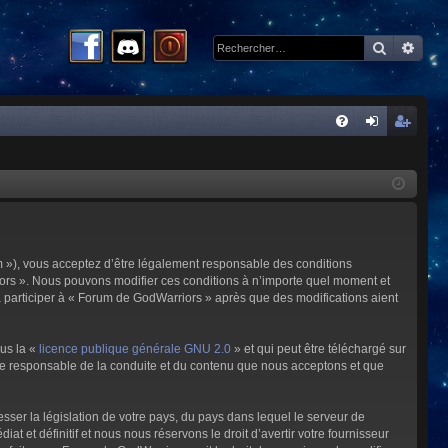
Recherc
Rech
R
FA
on
ns
Q
ne
cri
xi
pti
on
on
m »), vous acceptez d’être légalement responsable des conditions
riors ». Nous pouvons modifier ces conditions à n’importe quel moment et
à participer à « Forum de GodWarriors » après que des modifications aient
ous la «
licence publique générale GNU 2.0
» et qui peut être téléchargé sur
omme responsable de la conduite et du contenu que nous acceptons et que
sser la législation de votre pays, du pays dans lequel le serveur de
et définitif et nous nous réservons le droit d’avertir votre fournisseur