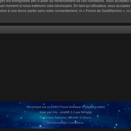
sages est enregistrée afin d’aider au renforcement de ces conditions. Vous acceptez l
quel moment si nous estimons cela nécessaire. En tant qu’utilisateur, vous accepte
sées à une tierce partie sans votre consentement, ni « Forum de GodWarriors », n
Développé par
phpBB
® Forum Software © phpBB Limited
Style par
Arty
- phpBB 3.3 par MrGaby
Traduction française officielle
©
Qiaeru
Confidentialité
|
Conditions