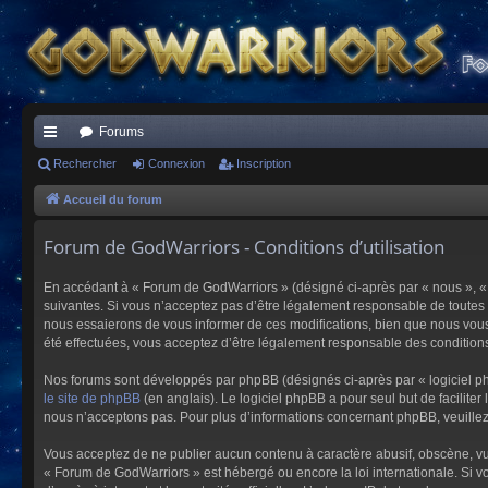
Forums
ac
Rechercher
Connexion
Inscription
co
Accueil du forum
ur
Forum de GodWarriors - Conditions d’utilisation
ci
En accédant à « Forum de GodWarriors » (désigné ci-après par « nous », « 
s
suivantes. Si vous n’acceptez pas d’être légalement responsable de toutes 
nous essaierons de vous informer de ces modifications, bien que nous vous 
été effectuées, vous acceptez d’être légalement responsable des conditions
Nos forums sont développés par phpBB (désignés ci-après par « logiciel ph
le site de phpBB
(en anglais). Le logiciel phpBB a pour seul but de facilit
nous n’acceptons pas. Pour plus d’informations concernant phpBB, veuille
Vous acceptez de ne publier aucun contenu à caractère abusif, obscène, vulg
« Forum de GodWarriors » est hébergé ou encore la loi internationale. Si vo