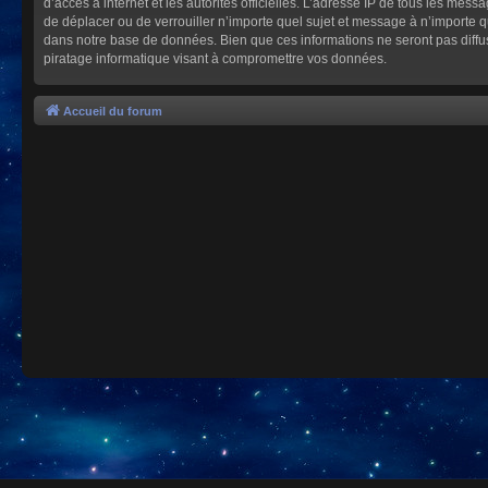
d’accès à internet et les autorités officielles. L’adresse IP de tous les mes
de déplacer ou de verrouiller n’importe quel sujet et message à n’importe 
dans notre base de données. Bien que ces informations ne seront pas diffu
piratage informatique visant à compromettre vos données.
Accueil du forum