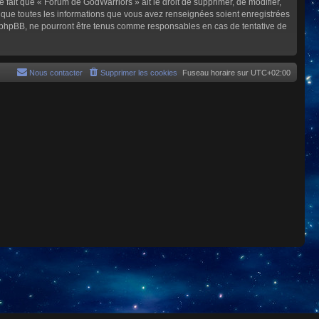
e fait que « Forum de GodWarriors » ait le droit de supprimer, de modifier,
z que toutes les informations que vous avez renseignées soient enregistrées
i phpBB, ne pourront être tenus comme responsables en cas de tentative de
Nous contacter
Supprimer les cookies
Fuseau horaire sur
UTC+02:00