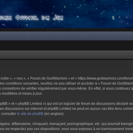
notre », « nos », « Forum de GodWarriors » et « https://www.godwarriors.com/foru
les conditions suivantes, veuillez ne pas utiliser et accéder à « Forum de GodWar
conseillons de vérifier régulièrement par vous-même. En effet, si vous continuez 
 modifiées et mises à jour.
pBB » et « phpBB Limited ») qui est un logiciel de forum de discussions déclaré s
er les discussions sur internet et phpBB Limited ne peut en aucun cas être tenu c
z consulter
le site de phpBB
(en anglais).
aire, diffamatoire, choquant, menaçant, pornographique, etc. qui pourrait transgre
us ne respectez pas ces dispositions, vous vous exposez à un bannissement immédiat 